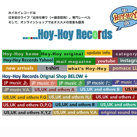
update info
Hoy-Hoy home
Hoy-Hoy original
categor
Hoy-Hoy Records Yahoo!
instag
youtube
mail magazine
new arrivals
t-shirt
pomace L
what's Hoy-Hoy
Hoy-Hoy Records
Orignal Shop BELOW ↓
JP music 
JP music あ
JP music た
JP music か
JP music さ
US,UK and others B
US,UK
JP music V.A.
US,UK and others A
US,UK and others H,I
US,UK and others J
US,UK and others F.G
US,UK and others R
US,UK and others
US,UK and others O,P,Q
US,UK and others V.A.
original sound tr
US,UK and others X,Y,Z