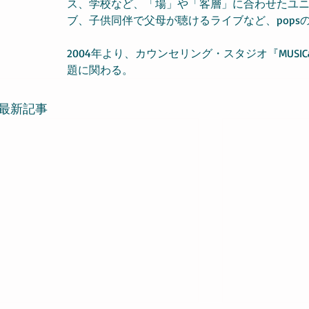
ス、学校など、「場」や「客層」に合わせたユ
ブ、子供同伴で父母が聴けるライブなど、pops
2004年より、カウンセリング・スタジオ『MUSI
題に関わる。
最新記事