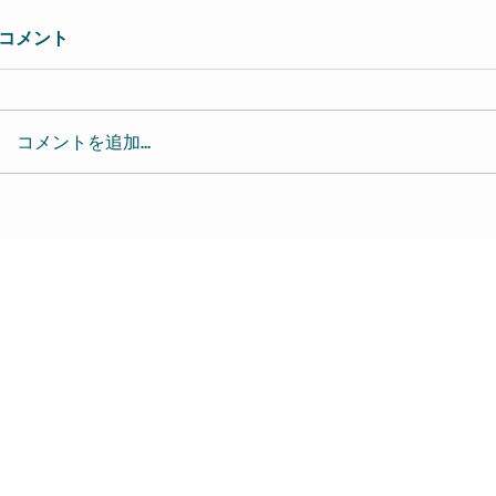
コメント
コメントを追加…
レイジーヒップ 
近藤達郎 Tatsuo Kondo-
keyboardist