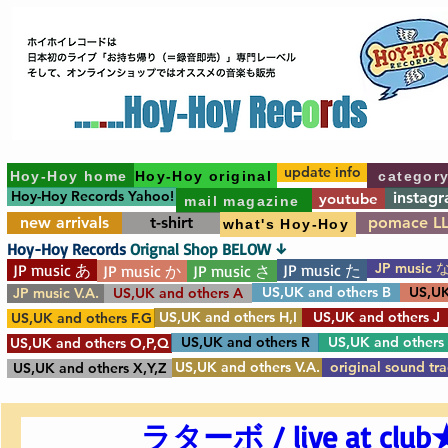
update info
Hoy-Hoy home
Hoy-Hoy original
categor
Hoy-Hoy Records Yahoo!
instag
youtube
mail magazine
new arrivals
t-shirt
pomace L
what's Hoy-Hoy
Hoy-Hoy Records
Orignal Shop BELOW ↓
JP music 
JP music あ
JP music た
JP music か
JP music さ
US,UK and others B
US,UK
JP music V.A.
US,UK and others A
US,UK and others H,I
US,UK and others J
US,UK and others F.G
US,UK and others R
US,UK and others
US,UK and others O,P,Q
US,UK and others V.A.
original sound tr
US,UK and others X,Y,Z
ラターボ / live at club★