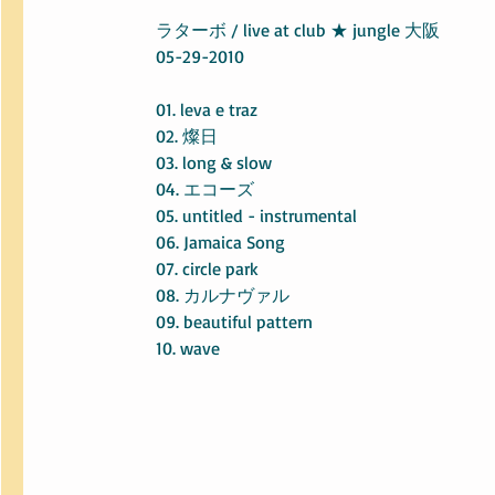
ラターボ / live at club ★ jungle 大阪
05-29-2010
01. leva e traz
02. 燦日
03. long & slow
04. エコーズ
05. untitled - instrumental
06. Jamaica Song
07. circle park
08. カルナヴァル
09. beautiful pattern
10. wave