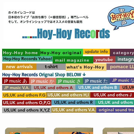
update info
Hoy-Hoy home
Hoy-Hoy original
categor
Hoy-Hoy Records Yahoo!
instag
youtube
mail magazine
new arrivals
t-shirt
pomace L
what's Hoy-Hoy
Hoy-Hoy Records
Orignal Shop BELOW ↓
JP music 
JP music あ
JP music た
JP music か
JP music さ
US,UK and others B
US,UK
JP music V.A.
US,UK and others A
US,UK and others H,I
US,UK and others J
US,UK and others F.G
US,UK and others R
US,UK and others
US,UK and others O,P,Q
US,UK and others V.A.
original sound tr
US,UK and others X,Y,Z