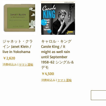
クイックビュー
クイックビュー
ジャネット・クラ
キャロル・キング
イン Janet Klein /
Carole King / it
live in Yokohama
might as well rain
until September
価格
￥2,620
1958-62 シングル＆
消費税込み
|
ヤマト運輸
デモ
価格
￥4,500
消費税込み
|
ヤマト運輸