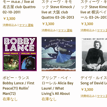
クイックビュー
クイックビュー
クイックビュ
モー m.o.e. / live at
スティーヴ・キモ
スティーヴ・
名古屋 club Quattro
ック Steve Kimock /
ック Steve Kimo
02-10-2011
live at 大阪 club
live at 横浜
Quattro 03-26-2013
ール 03-24-201
価格
￥3,300
価格
価格
￥3,300
￥3,300
消費税込み
|
ヤマト運輸
消費税込み
|
ヤマト運輸
消費税込み
|
ヤマト
クイックビュー
クイックビュー
クイックビュ
ボビー・ランス
アリシア・ベイ・
デイヴ・ルイス 
Bobby Lance / First
ローレル Alicia Bay
Song of David L
Peace(71) Rollin'
Laurel / What
価格
￥3,300
Man(72)
Living's All About
消費税込み
|
ヤマト
在庫なし
在庫なし