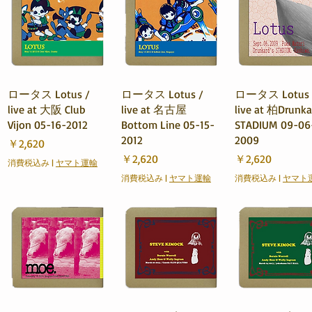
クイックビュー
クイックビュー
クイックビュ
ロータス Lotus /
ロータス Lotus /
ロータス Lotus 
live at 大阪 Club
live at 名古屋
live at 柏Drunka
Vijon 05-16-2012
Bottom Line 05-15-
STADIUM 09-06
2012
2009
価格
￥2,620
価格
価格
￥2,620
￥2,620
消費税込み
|
ヤマト運輸
消費税込み
|
ヤマト運輸
消費税込み
|
ヤマト