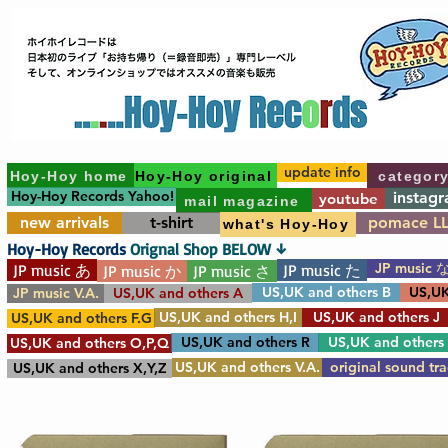
update info
Hoy-Hoy home
Hoy-Hoy original
categor
Hoy-Hoy Records Yahoo!
instag
youtube
mail magazine
new arrivals
t-shirt
pomace L
what's Hoy-Hoy
Hoy-Hoy Records
Orignal Shop BELOW ↓
JP music 
JP music あ
JP music た
JP music か
JP music さ
US,UK and others B
US,UK
JP music V.A.
US,UK and others A
US,UK and others H,I
US,UK and others J
US,UK and others F.G
US,UK and others R
US,UK and others
US,UK and others O,P,Q
US,UK and others V.A.
original sound tr
US,UK and others X,Y,Z