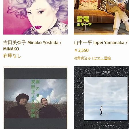
クイックビュー
クイックビュー
吉田美奈子 Minako Yoshida /
山中一平 Ippei Yamanaka 
MINAKO
価格
￥2,550
在庫なし
消費税込み
|
ヤマト運輸