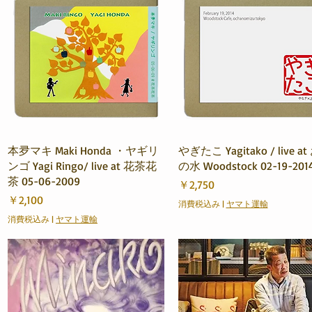
クイックビュー
クイックビュー
本夛マキ Maki Honda ・ヤギリ
やぎたこ Yagitako / live a
ンゴ Yagi Ringo/ live at 花茶花
の水 Woodstock 02-19-201
茶 05-06-2009
価格
￥2,750
価格
￥2,100
消費税込み
|
ヤマト運輸
消費税込み
|
ヤマト運輸