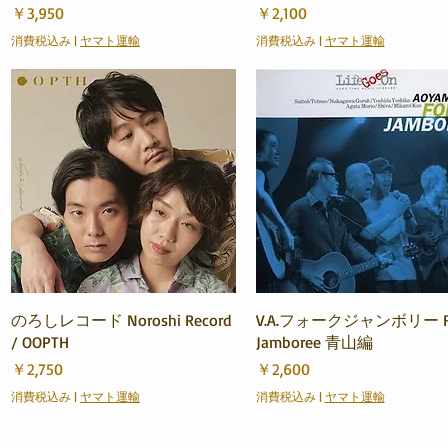
価格
価格
￥3,950
￥2,100
消費税込み
|
ヤマト運輸
消費税込み
|
ヤマト運輸
クイックビュー
クイックビュー
のろしレコード Noroshi Record
V.A.フォークジャンボリー F
/ OOPTH
Jamboree 青山編
価格
価格
￥2,750
￥2,600
消費税込み
|
ヤマト運輸
消費税込み
|
ヤマト運輸