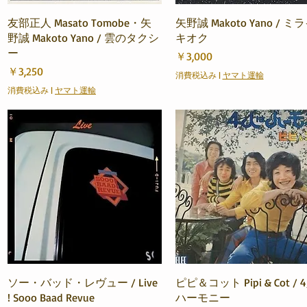
クイックビュー
クイックビュー
友部正人 Masato Tomobe・矢
矢野誠 Makoto Yano / ミ
野誠 Makoto Yano / 雲のタクシ
キオク
ー
価格
￥3,000
価格
￥3,250
消費税込み
|
ヤマト運輸
消費税込み
|
ヤマト運輸
クイックビュー
クイックビュー
ソー・バッド・レヴュー / Live
ピピ＆コット Pipi & Cot /
! Sooo Baad Revue
ハーモニー