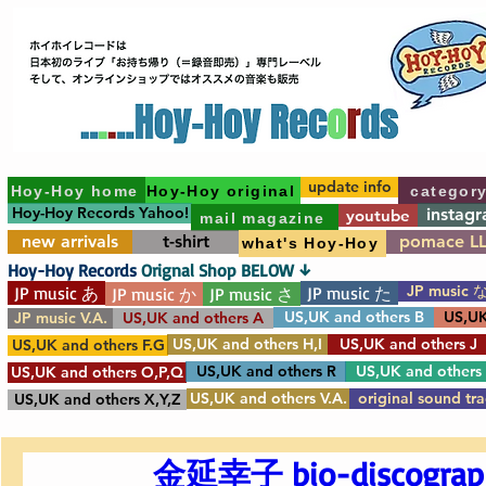
update info
Hoy-Hoy home
Hoy-Hoy original
categor
Hoy-Hoy Records Yahoo!
instag
youtube
mail magazine
new arrivals
t-shirt
pomace L
what's Hoy-Hoy
Hoy-Hoy Records
Orignal Shop BELOW ↓
JP music 
JP music あ
JP music た
JP music か
JP music さ
US,UK and others B
US,UK
JP music V.A.
US,UK and others A
US,UK and others H,I
US,UK and others J
US,UK and others F.G
US,UK and others R
US,UK and others
US,UK and others O,P,Q
US,UK and others V.A.
original sound tr
US,UK and others X,Y,Z
金延幸子 bio-discograp