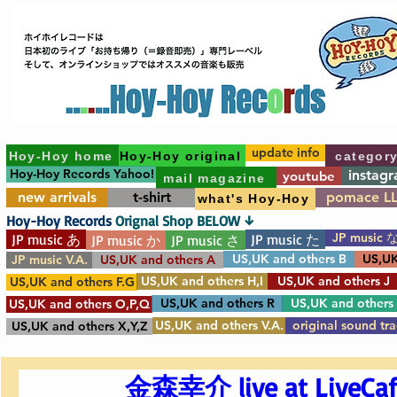
update info
Hoy-Hoy home
Hoy-Hoy original
categor
Hoy-Hoy Records Yahoo!
instag
youtube
mail magazine
new arrivals
t-shirt
pomace L
what's Hoy-Hoy
Hoy-Hoy Records
Orignal Shop BELOW ↓
JP music 
JP music あ
JP music た
JP music か
JP music さ
US,UK and others B
US,UK
JP music V.A.
US,UK and others A
US,UK and others H,I
US,UK and others J
US,UK and others F.G
US,UK and others R
US,UK and others
US,UK and others O,P,Q
US,UK and others V.A.
original sound tr
US,UK and others X,Y,Z
金森幸介 live at LiveCa