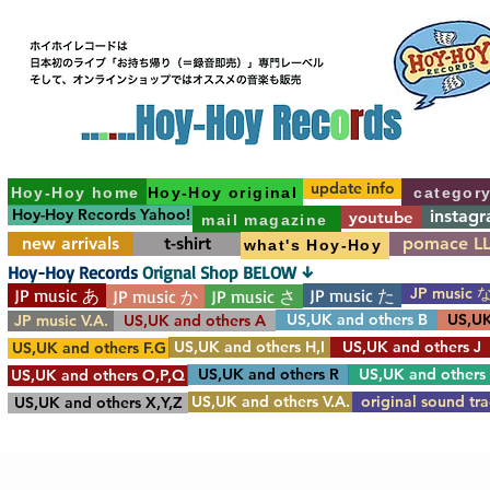
update info
Hoy-Hoy home
Hoy-Hoy original
categor
Hoy-Hoy Records Yahoo!
instag
youtube
mail magazine
new arrivals
t-shirt
pomace L
what's Hoy-Hoy
Hoy-Hoy Records
Orignal Shop BELOW ↓
JP music 
JP music あ
JP music た
JP music か
JP music さ
US,UK and others B
US,UK
JP music V.A.
US,UK and others A
US,UK and others H,I
US,UK and others J
US,UK and others F.G
US,UK and others R
US,UK and others
US,UK and others O,P,Q
US,UK and others V.A.
original sound tr
US,UK and others X,Y,Z