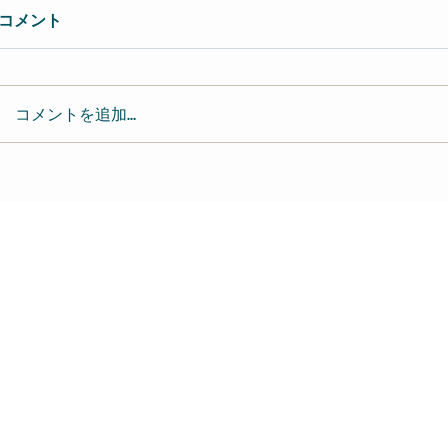
コメント
コメントを追加…
レイジーヒップ 
近藤達郎 Tatsuo Kondo-
keyboardist