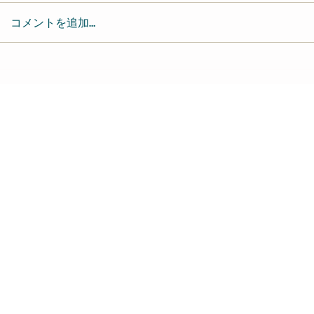
コメントを追加…
レイジーヒップ 
近藤達郎 Tatsuo Kondo-
keyboardist