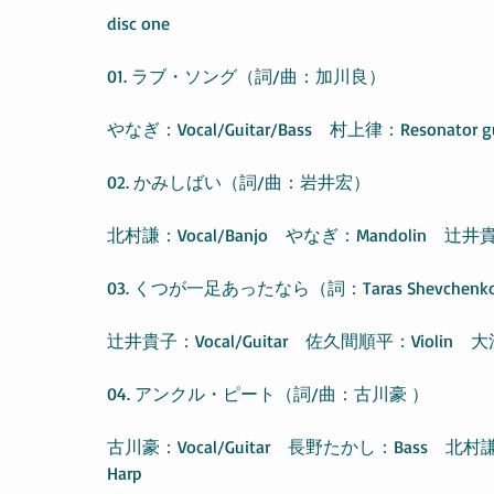
disc one
01. ラブ・ソング（詞/曲：加川良）
やなぎ：Vocal/Guitar/Bass　村上律：Resonator g
02. かみしばい（詞/曲：岩井宏）
北村謙：Vocal/Banjo　やなぎ：Mandolin　辻井貴子：C
03. くつが一足あったなら（詞：Taras Shevchenko/
辻井貴子：Vocal/Guitar　佐久間順平：Violin　大江
04. アンクル・ピート（詞/曲：古川豪 ）
古川豪：Vocal/Guitar　長野たかし：Bass　北村謙
Harp　