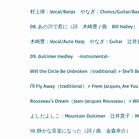
村上律：Vocal/Banjo　やなぎ：Chorus/Guitar/Bas
08. あの川で君に（詞　木崎豊 / 曲　Bill Halley）
木崎豊：Vocal/Auto Harp　やなぎ：Guitar　辻井貴子
09. dulcimer medley　-instrumental- 
Will the Circle Be Unbroken（traditional) > She'l
I'll Fly Away（traditional）> Frere Jacques, Are Y
Rousseau's Dream（Jean-Jacques Rousseau）> Will
よしだよしこ：Mountain Dulcimer　辻井貴子：Mount
10. 静かな音楽になった（詞 / 曲　金森幸介）