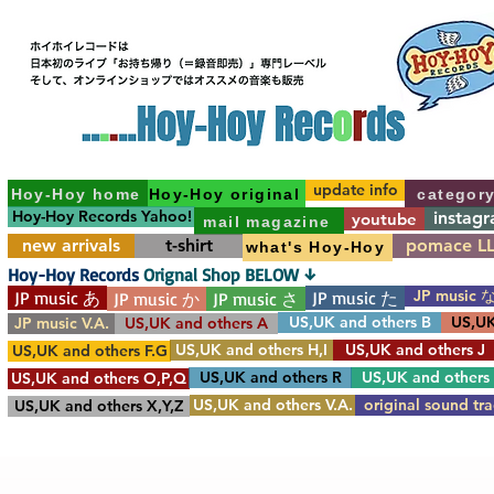
update info
Hoy-Hoy home
Hoy-Hoy original
categor
Hoy-Hoy Records Yahoo!
instag
youtube
mail magazine
new arrivals
t-shirt
pomace L
what's Hoy-Hoy
Hoy-Hoy Records
Orignal Shop BELOW ↓
JP music 
JP music あ
JP music た
JP music か
JP music さ
US,UK and others B
US,UK
JP music V.A.
US,UK and others A
US,UK and others H,I
US,UK and others J
US,UK and others F.G
US,UK and others R
US,UK and others
US,UK and others O,P,Q
US,UK and others V.A.
original sound tr
US,UK and others X,Y,Z