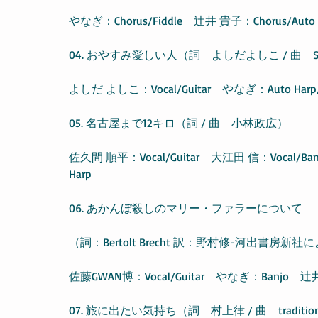
やなぎ：Chorus/Fiddle　辻井 貴子：Chorus/Auto 
04. おやすみ愛しい人（詞　よしだよしこ / 曲　Stephen
よしだ よしこ：Vocal/Guitar　やなぎ：Auto Harp/
05. 名古屋まで12キロ（詞 / 曲　小林政広）
佐久間 順平：Vocal/Guitar　大江田 信：Vocal/Ban
Harp
06. あかんぼ殺しのマリー・ファラーについて
（詞：Bertolt Brecht 訳：野村修-河出書房新
佐藤GWAN博：Vocal/Guitar　やなぎ：Banjo　辻井貴
07. 旅に出たい気持ち（詞　村上律 / 曲　tradition