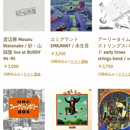
クイックビュー
クイックビュー
クイックビュ
渡辺勝 Masaru
エミグラント
アーリータイ
Watanabe / 砂・山
EMIGRANT / 未生音
ストリングス
賊盤 live at BUDDY
ド early times
価格
￥3,550
94-95
strings band / v
消費税込み
|
ヤマト運輸
価格
価格
￥3,500
￥2,750
消費税込み
|
ヤマト運輸
消費税込み
|
ヤマト