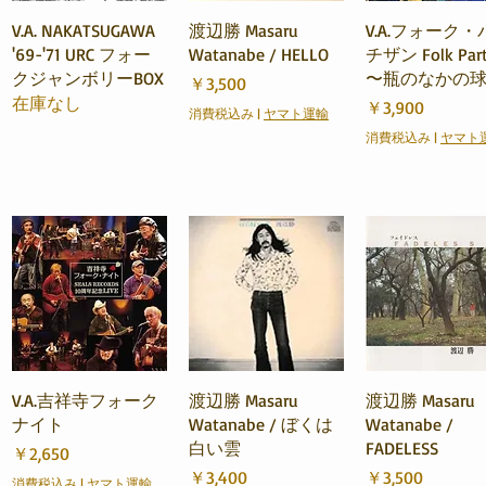
クイックビュー
クイックビュー
クイックビュ
V.A. NAKATSUGAWA
渡辺勝 Masaru
V.A.フォーク・
'69-'71 URC フォー
Watanabe / HELLO
チザン Folk Part
クジャンボリーBOX
〜瓶のなかの
価格
￥3,500
在庫なし
価格
￥3,900
消費税込み
|
ヤマト運輸
消費税込み
|
ヤマト
クイックビュー
クイックビュー
クイックビュ
V.A.吉祥寺フォーク
渡辺勝 Masaru
渡辺勝 Masaru
ナイト
Watanabe / ぼくは
Watanabe /
白い雲
FADELESS
価格
￥2,650
価格
価格
￥3,400
￥3,500
消費税込み
|
ヤマト運輸