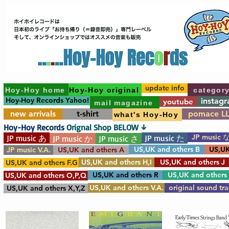
update info
Hoy-Hoy home
Hoy-Hoy original
categor
Hoy-Hoy Records Yahoo!
instag
youtube
mail magazine
new arrivals
t-shirt
pomace L
what's Hoy-Hoy
Hoy-Hoy Records
Orignal Shop BELOW ↓
JP music 
JP music あ
JP music た
JP music か
JP music さ
US,UK and others B
US,UK
JP music V.A.
US,UK and others A
US,UK and others H,I
US,UK and others J
US,UK and others F.G
US,UK and others R
US,UK and others
US,UK and others O,P,Q
US,UK and others V.A.
original sound tr
US,UK and others X,Y,Z