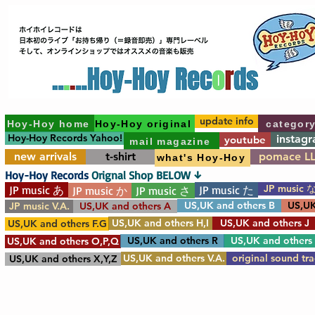
update info
Hoy-Hoy home
Hoy-Hoy original
categor
Hoy-Hoy Records Yahoo!
instag
youtube
mail magazine
new arrivals
t-shirt
pomace L
what's Hoy-Hoy
Hoy-Hoy Records
Orignal Shop BELOW ↓
JP music 
JP music あ
JP music た
JP music か
JP music さ
US,UK and others B
US,UK
JP music V.A.
US,UK and others A
US,UK and others H,I
US,UK and others J
US,UK and others F.G
US,UK and others R
US,UK and others
US,UK and others O,P,Q
US,UK and others V.A.
original sound tr
US,UK and others X,Y,Z