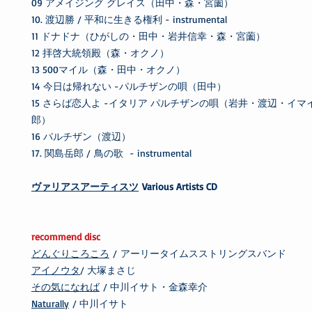
09 アメイジング グレイス（田中・森・宮薗）
10. 渡辺勝 / 平和に生きる権利 - instrumental
11 ドナドナ（ひがしの・田中・岩井信幸・森・宮薗）
12 拝啓大統領殿（森・オクノ）
13 500マイル（森・田中・オクノ）
14 今日は帰れない -パルチザンの唄（田中）
15 さらば恋人よ -イタリア パルチザンの唄（岩井・渡辺・イ
郎）
16 パルチザン（渡辺）
17. 関島岳郎 / 鳥の歌 - instrumental
ヴァリアスアーティスツ
Various Artists CD
recommend disc
どんぐりころころ
/ アーリータイムスストリングスバンド
アイノウタ
/ 大塚まさじ
その気になれば
/ 中川イサト・金森幸介
Naturally
/ 中川イサト