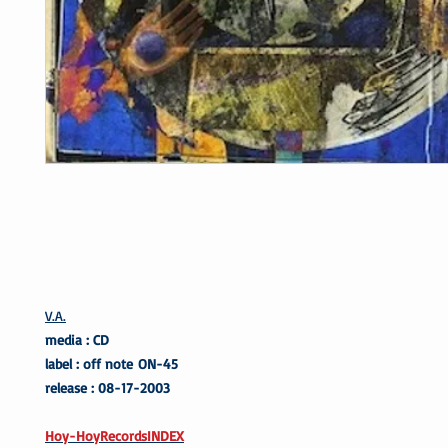
V.A.
media : CD
label : off note ON-45
release : 08-17-2003
Hoy-HoyRecordsINDEX