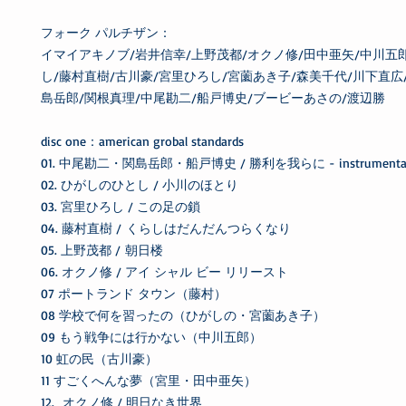
フォーク パルチザン：
イマイアキノブ/岩井信幸/上野茂都/オクノ修/田中亜矢/中川五
し/藤村直樹/古川豪/宮里ひろし/宮薗あき子/森美千代/川下直広
島岳郎/関根真理/中尾勘二/船戸博史/ブービーあさの/渡辺勝
disc one：american grobal standards
01. 中尾勘二・関島岳郎・船戸博史 / 勝利を我らに - instrumenta
02. ひがしのひとし / 小川のほとり
03. 宮里ひろし / この足の鎖
04. 藤村直樹 / くらしはだんだんつらくなり
05. 上野茂都 / 朝日楼
06. オクノ修 / アイ シャル ビー リリースト
07 ポートランド タウン（藤村）
08 学校で何を習ったの（ひがしの・宮薗あき子）
09 もう戦争には行かない（中川五郎）
10 虹の民（古川豪）
11 すごくへんな夢（宮里・田中亜矢）
12. オクノ修 / 明日なき世界