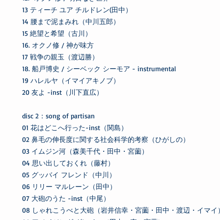
13 ティーチ ユア チルドレン(田中）
14 腰まで泥まみれ（中川五郎）
15 絶望と希望（古川）
16. オクノ修 / 神が味方
17 戦争の親玉（渡辺勝）
18. 船戸博史 / シーベック シーモア - instrumental
19 ハレルヤ（イマイアキノブ）
20 友よ -inst（川下直広）
disc 2：song of partisan
01 花はどこへ行った-inst（関島）
02 鼻毛の伸長度に関する社会科学的考察（ひがしの）
03 イムジン河（森美千代・田中・宮薗）
04 思い出しておくれ（藤村）
05 グッバイ フレンド（中川）
06 リリー マルレーン（田中）
07 大砲のうた -inst（中尾）
08 しゃれこうべと大砲（岩井信幸・宮薗・田中・渡辺・イマイ