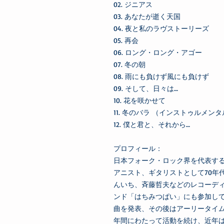
02. ジニアス
03. あなたが逝く天国
04. 夜と私のラヴストーリーズ
05. 再会
06. ロング・ロング・アゴー
07. 冬の朝
08. 雨にも負けず風にも負けず
09. そして、日々は…
10. 花を咲かせて
11. 冬のバラ （インストゥルメン
12. 僕と君と、それから…
プロフィール：
日本フォーク・ロック界を代表す
アニスト、ギタリストとして70年
んいち、斉藤哲夫などのレコーデ
ンド「はちみつぱい」にも参加し
曲を発表、その後はアーリータイム
年間にわたって活動を続け、近年