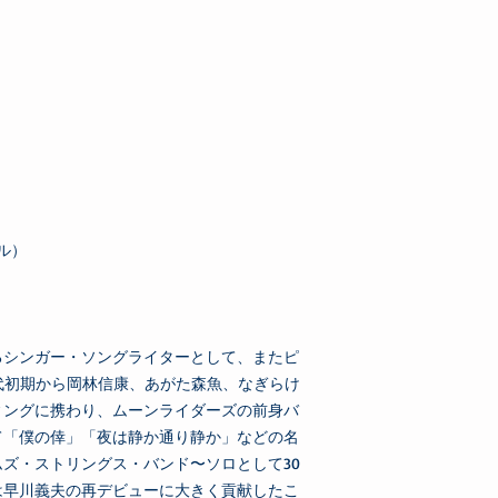
タル）
るシンガー・ソングライターとして、またピ
代初期から岡林信康、あがた森魚、なぎらけ
ィングに携わり、ムーンライダーズの前身バ
て「僕の倖」「夜は静か通り静か」などの名
ズ・ストリングス・バンド〜ソロとして30
は早川義夫の再デビューに大きく貢献したこ