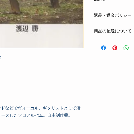
Hoy-HoyRecordsINDE
返品・返金ポリシー
まずはメールまたは
商品の配送について
する商品の欠陥や不
合は、返品・交換を
クロネコヤマト
ネコ
お客さまの都合によ
全国一律 350円
ご注文から1日〜4日
oshiete@hoyhoy-rec
S
お支払方法：先払い(
phone : 090-6026-50
ンド
などでヴォーカル、ギタリストとして活
リリースしたソロアルバム。自主制作盤。