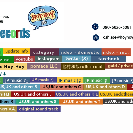
update info
l
category
index - domestic
index - int'l
twitter (X)
instagram
facebook
youtube
zine
guid / privac
pomace LLC
北村和哉rollonroad
's Hoy-Hoy
W ↓
JP music な
JP music た
JP music は
JP music ま
さ
JP music 
US,UK and others B
US,UK and others C
US,UK and others D
U
s H,I
US,UK and others J
US,UK and others K,L
US.UK andother
US,UK and oth
thers R
US,UK and others S
US,UK and others T
ers V.A.
original sound track