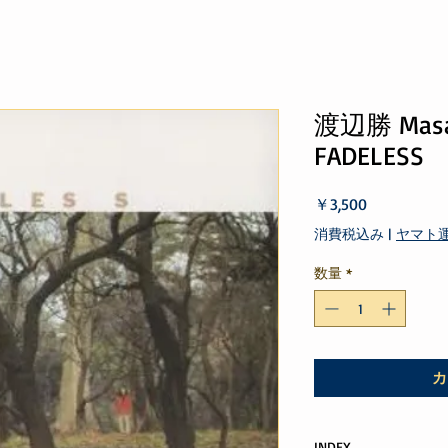
渡辺勝 Masar
FADELESS
価
￥3,500
格
消費税込み
|
ヤマト
数量
*
カ
INDEX