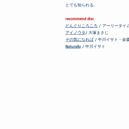
とでも知られる。
recommend disc
どんぐりころころ
/ アーリータ
アイノウタ
/ 大塚まさじ
その気になれば
/ 中川イサト・金
Naturally
/ 中川イサト