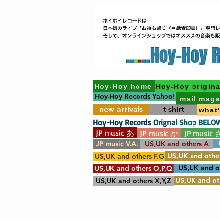
Hoy-Hoy home
Hoy-Hoy origina
Hoy-Hoy Records Yahoo!
mail maga
new arrivals
t-shirt
what
Hoy-Hoy Records
Orignal Shop BELO
JP music あ
JP music か
JP music 
JP music V.A.
US,UK and others A
US,UK and other
US,UK and others F.G
US,UK and o
US,UK and others O,P,Q
US,UK and oth
US,UK and others X,Y,Z