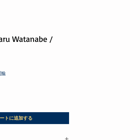
u Watanabe /
運輸
ートに追加する