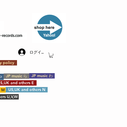
​Yahoo!
ログイン
y policy
JP music わ
JP music ら
や
S,UK and others E
US,UK and others N
s M
ers U,V,W