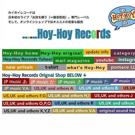
update info
Hoy-Hoy home
Hoy-Hoy original
categor
Hoy-Hoy Records Yahoo!
instag
youtube
mail magazine
new arrivals
t-shirt
pomace L
what's Hoy-Hoy
Hoy-Hoy Records
Orignal Shop BELOW ↓
JP music 
JP music あ
JP music た
JP music か
JP music さ
US,UK and others B
US,UK
JP music V.A.
US,UK and others A
US,UK and others H,I
US,UK and others J
US,UK and others F.G
US,UK and others R
US,UK and others
US,UK and others O,P,Q
US,UK and others V.A.
original sound tr
US,UK and others X,Y,Z