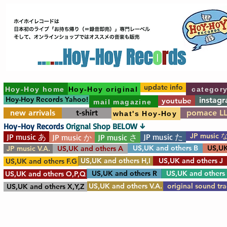
update info
Hoy-Hoy home
Hoy-Hoy original
categor
Hoy-Hoy Records Yahoo!
instag
youtube
mail magazine
new arrivals
t-shirt
pomace L
what's Hoy-Hoy
Hoy-Hoy Records
Orignal Shop BELOW ↓
JP music 
JP music あ
JP music た
JP music か
JP music さ
US,UK and others B
US,UK
JP music V.A.
US,UK and others A
US,UK and others H,I
US,UK and others J
US,UK and others F.G
US,UK and others R
US,UK and others
US,UK and others O,P,Q
US,UK and others V.A.
original sound tr
US,UK and others X,Y,Z