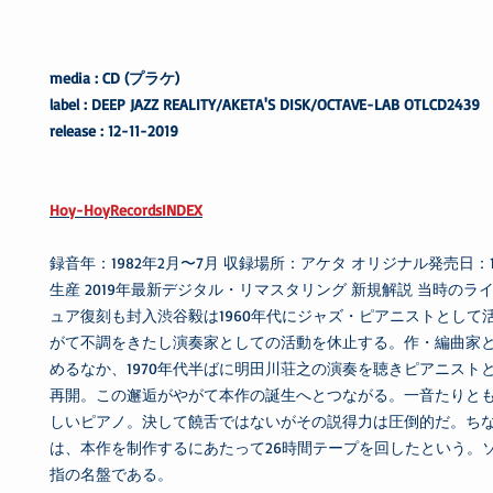
media : CD (プラケ)
label : DEEP JAZZ REALITY/AKETA'S DISK/OCTAVE-LAB OTLCD2439
release : 12-11-2019
Hoy-HoyRecordsINDEX
録音年：1982年2月〜7月 収録場所：アケタ オリジナル発売日：
生産 2019年最新デジタル・リマスタリング 新規解説 当時のラ
ュア復刻も封入渋谷毅は1960年代にジャズ・ピアニストとして
がて不調をきたし演奏家としての活動を休止する。作・編曲家
めるなか、1970年代半ばに明田川荘之の演奏を聴きピアニスト
再開。この邂逅がやがて本作の誕生へとつながる。一音たりと
しいピアノ。決して饒舌ではないがその説得力は圧倒的だ。ち
は、本作を制作するにあたって26時間テープを回したという。
指の名盤である。