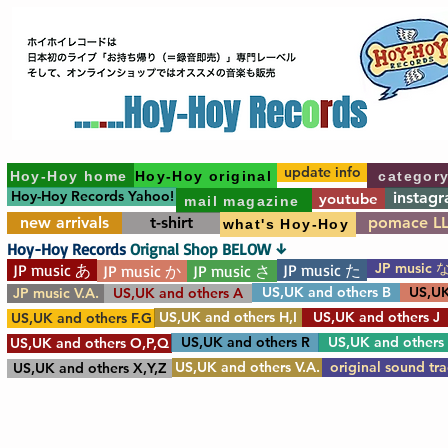
update info
Hoy-Hoy home
Hoy-Hoy original
categor
Hoy-Hoy Records Yahoo!
instag
youtube
mail magazine
new arrivals
t-shirt
pomace L
what's Hoy-Hoy
Hoy-Hoy Records
Orignal Shop BELOW ↓
JP music 
JP music あ
JP music た
JP music か
JP music さ
US,UK and others B
US,UK
JP music V.A.
US,UK and others A
US,UK and others H,I
US,UK and others J
US,UK and others F.G
US,UK and others R
US,UK and others
US,UK and others O,P,Q
US,UK and others V.A.
original sound tr
US,UK and others X,Y,Z