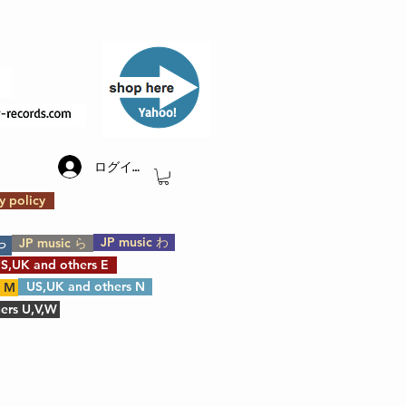
​Yahoo!
ログイン
y policy
JP music わ
JP music ら
や
S,UK and others E
US,UK and others N
s M
ers U,V,W