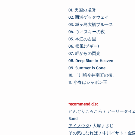
01. 天国の場所
02. 西湘ゲッタウェイ
03. 城ヶ島大橋ブルース
04. ウィスキーの夜
05. 本江の古里
06. 松風(ブギー)
07. 岬からの閃光
08. Deep Blue in Heaven
09. Summer is Gone
10. 「川崎今井南町の桜」
11. 小春はシャボン玉
recommend disc
どんぐりころころ
/ アーリータイムスス
Band
アイノウタ
/ 大塚まさじ
その気になれば
/ 中川イサト・金