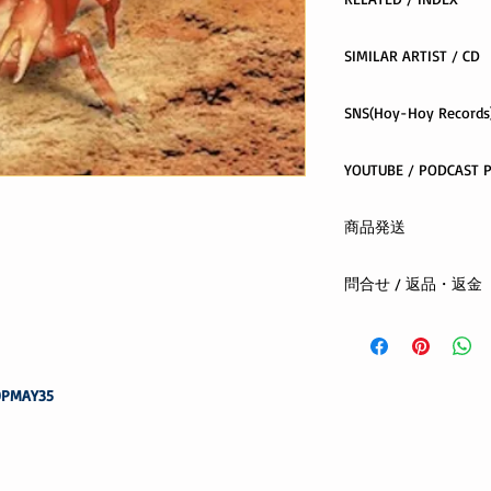
Hoy-HoyRecordsINDE
SIMILAR ARTIST / CD
recommend disc
SNS(Hoy-Hoy Records)
どんぐりころころ
/
ド
facebook
アイノウタ
/ 大塚ま
YOU
X(twitter)
その気になれば
/ 
youtube
check it out and foll
Naturally
/ 中川イサ
instagram
商品発送
PLAYLIST
コンプリート・スタ
ン
クロネコヤマト ネコ
問合せ / 返品・返金
全国一律 300円
ご注文から1日〜4日
まずはメールまたは
お支払方法：先払い(
する商品の欠陥や不
合は、返品・交換を
お客さまの都合によ
PMAY35
oshiete@hoyhoy-rec
phone : 090-6026-50