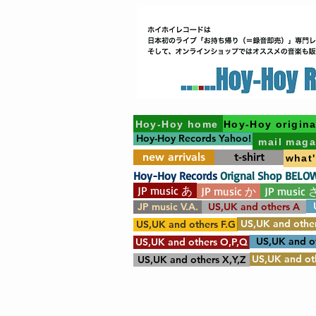
Hoy-Hoy home
Hoy-Hoy origina
Hoy-Hoy Records Yahoo!
mail maga
new arrivals
t-shirt
what
Hoy-Hoy Records
Orignal Shop BELO
JP music あ
JP music か
JP music 
JP music V.A.
US,UK and others A
US,UK and other
US,UK and others F.G
US,UK and o
US,UK and others O,P,Q
US,UK and oth
US,UK and others X,Y,Z