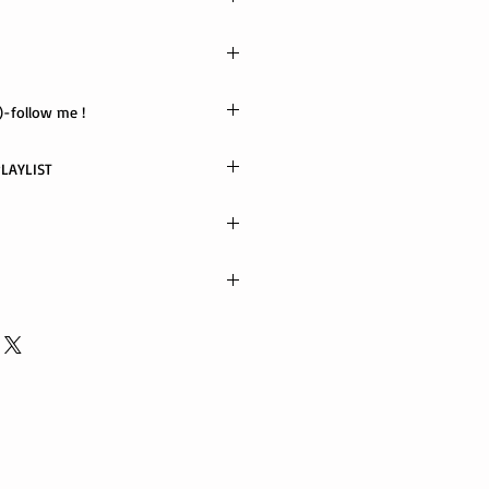
X
-follow me !
 アーリータイムスストリングスバン
さじ
TUBE / PODCAST PLAYLIST
中川イサト・金森幸介
ow me
ト
ジオ・セッションズ
/ ホン・ヨンウ
ポス便
以内に発送
電話でご連絡ください。 当社に起因
代金引替不可)
良、また誤った商品が配送された場
いたします。
る返品・交換は行っておりません。
ords.com
81