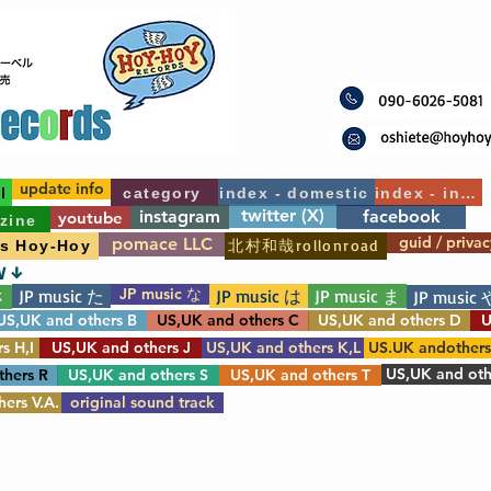
update info
l
category
index - domestic
index - int'l
twitter (X)
instagram
facebook
youtube
zine
guid / privac
pomace LLC
北村和哉rollonroad
's Hoy-Hoy
W ↓
JP music な
JP music た
JP music は
JP music ま
さ
JP music 
US,UK and others B
US,UK and others C
US,UK and others D
U
s H,I
US,UK and others J
US,UK and others K,L
US.UK andother
US,UK and oth
thers R
US,UK and others S
US,UK and others T
ers V.A.
original sound track