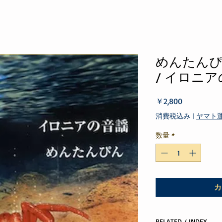
めんたんぴん 
/ イロニ
価
￥2,800
格
消費税込み
|
ヤマト
数量
*
カ
RELATED / INDEX