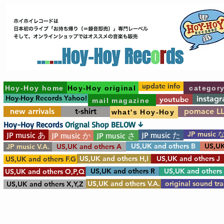
update info
Hoy-Hoy home
Hoy-Hoy original
categor
Hoy-Hoy Records Yahoo!
instag
youtube
mail magazine
new arrivals
t-shirt
pomace L
what's Hoy-Hoy
Hoy-Hoy Records
Orignal Shop BELOW ↓
JP music 
JP music あ
JP music た
JP music か
JP music さ
US,UK and others B
US,UK
JP music V.A.
US,UK and others A
US,UK and others H,I
US,UK and others J
US,UK and others F.G
US,UK and others R
US,UK and others
US,UK and others O,P,Q
US,UK and others V.A.
original sound tr
US,UK and others X,Y,Z