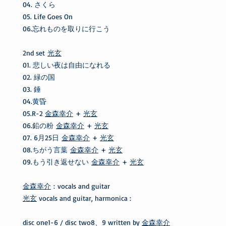
04. さくら
05. Life Goes On
06.忘れものを取りに行こう
2nd set
光玄
01. 悲しい夜は自由になれる
02. 緑の国
03. 錘
04.黄昏
05.R-2
金森幸介
+
光玄
06.鉛の粉
金森幸介
+
光玄
07. 6月25日
金森幸介
+
光玄
08.ちがう言葉
金森幸介
+
光玄
09.もう引き返せない
金森幸介
+
光玄
金森幸介
: vocals and guitar
光玄
vocals and guitar, harmonica :
disc one1-6 / disc two8、9 written by
金森幸介