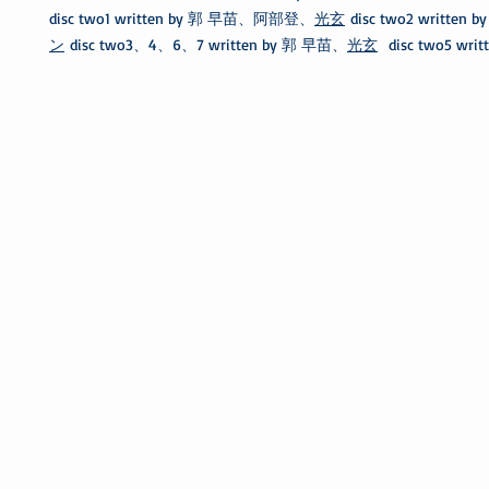
disc two1 written by 郭 早苗、阿部登、
光玄
disc two2 written b
ン
disc two3、4、6、7 written by 郭 早苗、
光玄
disc two5 writ