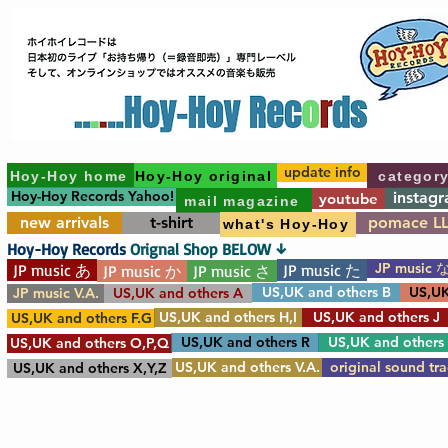
update info
Hoy-Hoy home
Hoy-Hoy original
categor
Hoy-Hoy Records Yahoo!
instag
youtube
mail magazine
new arrivals
t-shirt
pomace L
what's Hoy-Hoy
Hoy-Hoy Records
Orignal Shop BELOW ↓
JP music 
JP music あ
JP music た
JP music か
JP music さ
US,UK and others B
US,UK
JP music V.A.
US,UK and others A
US,UK and others H,I
US,UK and others J
US,UK and others F.G
US,UK and others R
US,UK and others
US,UK and others O,P,Q
US,UK and others V.A.
original sound tr
US,UK and others X,Y,Z