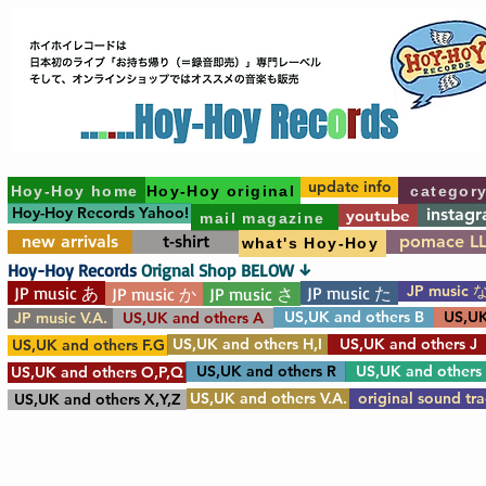
update info
Hoy-Hoy home
Hoy-Hoy original
categor
Hoy-Hoy Records Yahoo!
instag
youtube
mail magazine
new arrivals
t-shirt
pomace L
what's Hoy-Hoy
Hoy-Hoy Records
Orignal Shop BELOW ↓
JP music 
JP music あ
JP music た
JP music か
JP music さ
US,UK and others B
US,UK
JP music V.A.
US,UK and others A
US,UK and others H,I
US,UK and others J
US,UK and others F.G
US,UK and others R
US,UK and others
US,UK and others O,P,Q
US,UK and others V.A.
original sound tr
US,UK and others X,Y,Z