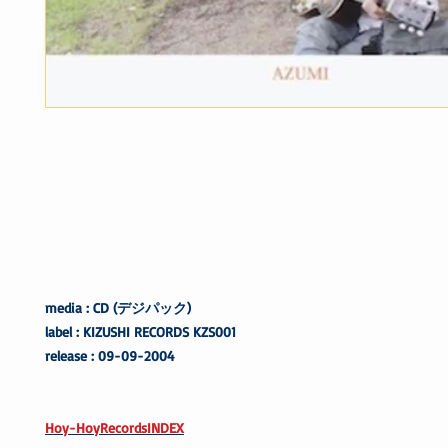
media : CD (デジパック)
label : KIZUSHI RECORDS KZS001
release : 09-09-2004
Hoy-HoyRecordsINDEX