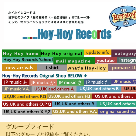
update info
Hoy-Hoy home
Hoy-Hoy original
categor
Hoy-Hoy Records Yahoo!
instag
youtube
mail magazine
new arrivals
t-shirt
pomace L
what's Hoy-Hoy
Hoy-Hoy Records
Orignal Shop BELOW ↓
JP music 
JP music あ
JP music た
JP music か
JP music さ
US,UK and others B
US,UK
JP music V.A.
US,UK and others A
US,UK and others H,I
US,UK and others J
US,UK and others F.G
US,UK and others R
US,UK and others
US,UK and others O,P,Q
US,UK and others V.A.
original sound tr
US,UK and others X,Y,Z
グループフィード
以下のグループと投稿をご覧ください。