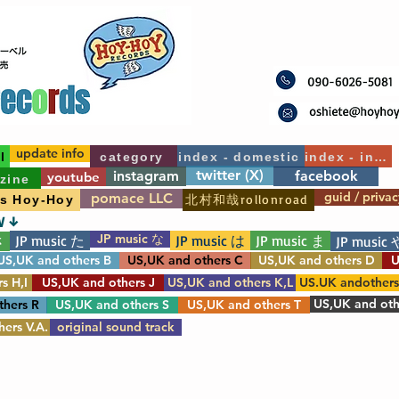
update info
l
category
index - domestic
index - int'l
twitter (X)
instagram
facebook
youtube
zine
guid / privac
pomace LLC
北村和哉rollonroad
's Hoy-Hoy
W ↓
JP music な
JP music た
JP music は
JP music ま
さ
JP music 
US,UK and others B
US,UK and others C
US,UK and others D
U
s H,I
US,UK and others J
US,UK and others K,L
US.UK andother
US,UK and oth
thers R
US,UK and others S
US,UK and others T
ers V.A.
original sound track