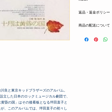
加川良CD
返品・返金ポリシー
Hoy-HoyRecordsINDE
まずはメールまたは
商品の配送について
する商品の欠陥や不
合は、返品・交換を
クロネコヤマト
ネコ
お客さまの都合によ
全国一律 350円
ご注文から1日〜4日
oshiete@hoyhoy-rec
お支払方法：先払い(
phone : 090-6026-50
加川良と東京キッドブラザーズのアルバム。
年設立した日本のロックミュージカル劇団で、
は黄昏の国」はその後看板となる坪田直子と
たが、このアルバムでは、坪田直子の初々し