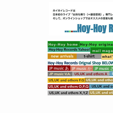
Hoy-Hoy home
Hoy-Hoy origina
Hoy-Hoy Records Yahoo!
mail maga
new arrivals
t-shirt
what
Hoy-Hoy Records
Orignal Shop BELO
JP music あ
JP music か
JP music 
JP music V.A.
US,UK and others A
US,UK and other
US,UK and others F.G
US,UK and o
US,UK and others O,P,Q
US,UK and oth
US,UK and others X,Y,Z