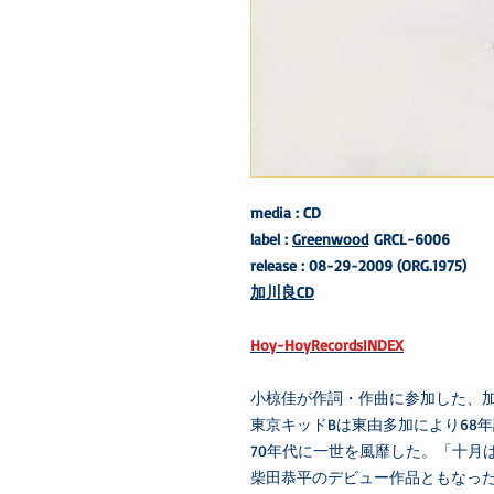
media : CD
label :
Greenwood
GRCL-6006
release : 08-29-2009 (ORG.1975)
加川良CD
Hoy-HoyRecordsINDEX
小椋佳が作詞・作曲に参加した、
東京キッドBは東由多加により68
70年代に一世を風靡した。「十月
柴田恭平のデビュー作品ともなっ