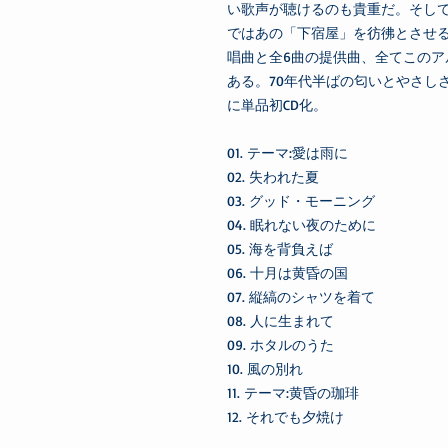
い歌声が聴けるのも貴重だ。そし
ではあの「下宿屋」を彷彿とさせる
唱曲と全6曲の提供曲、全てこの
ある。70年代半ばの匂いとやさし
に単品初CD化。
01. テーマ:愛は雨に
02. 失われた夏
03. グッド・モーニング
04. 眠れない夜のために
05. 海を背負えば
06. 十月は黄昏の国
07. 縦縞のシャツを着て
08. 人に生まれて
09. ホタルのうた
10. 風の別れ
11. テーマ:黄昏の珈琲
12. それでも夕焼け