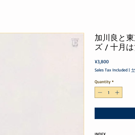
加川良と東
ズ / 十月
Price
¥3,800
Sales Tax Included
|
Quantity
*
INDEX