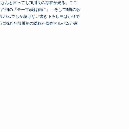
てなんと言っても加川良の存在が光る。ここ
台詞の「テーマ:愛は雨に」、そして5曲の歌
アルバムでしか聴けない書き下ろし曲ばかりで
さに溢れた加川良の隠れた傑作アルバムが遂