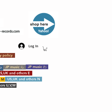
​Yahoo!
Log In
y policy
JP music わ
JP music ら
や
S,UK and others E
US,UK and others N
s M
ers U,V,W