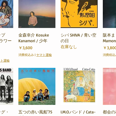
ビュー
クイックビュー
クイックビュー
クイ
ップ
金森幸介 Kosuke
シバ SHIVA / 青い空
阪本ま
 フラワー
Kanamori / 少年
の日
Mamor
在庫なし
価格
価格
￥3,600
￥3,80
消費税込み
|
ヤマト運輸
消費税込
マト運輸
ビュー
クイックビュー
クイックビュー
クイ
ッグ・
五つの赤い風船'75
I.M.O.バンド / Cata-
都会の村