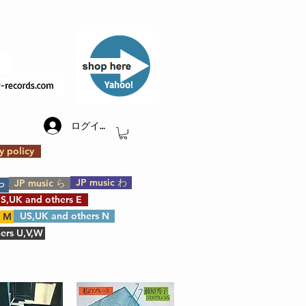
​Yahoo!
ログイン
y policy
JP music わ
JP music ら
や
S,UK and others E
US,UK and others N
s M
ers U,V,W