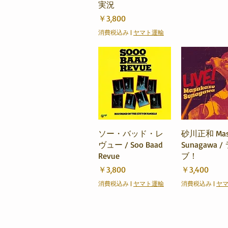
実況
価格
￥3,800
消費税込み
|
ヤマト運輸
クイックビュー
クイック
ソー・バッド・レ
砂川正和 Mas
ヴュー / Soo Baad
Sunagawa /
Revue
ブ！
価格
価格
￥3,800
￥3,400
消費税込み
|
ヤマト運輸
消費税込み
|
ヤ