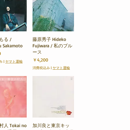
ックビュー
クイックビュー
もる /
藤原秀子 Hideko
u Sakamoto
Fujiwara / 私のブル
ース
0
価格
￥4,200
み
|
ヤマト運輸
消費税込み
|
ヤマト運輸
ックビュー
クイックビュー
人 Tokai no
加川良と東京キッ