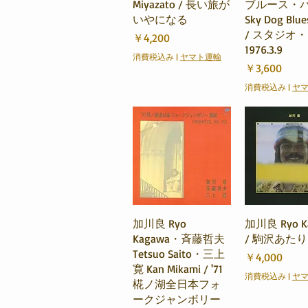
Miyazato / 長い旅が
ブルース・
いやになる
Sky Dog Blue
/ スタジオ
価格
￥4,200
1976.3.9
消費税込み
|
ヤマト運輸
価格
￥3,600
消費税込み
|
ヤ
クイックビュー
クイック
加川良 Ryo
加川良 Ryo K
Kagawa・斉藤哲夫
/ 駒沢あた
Tetsuo Saito・三上
価格
￥4,000
寛 Kan Mikami / '71
消費税込み
|
ヤ
椛ノ湖全日本フォ
ークジャンボリー