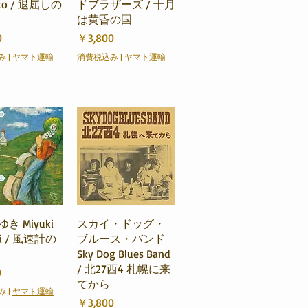
ito / 退屈しの
ドブラザーズ / 十月
は黄昏の国
価格
0
￥3,800
み
|
ヤマト運輸
消費税込み
|
ヤマト運輸
ックビュー
クイックビュー
き Miyuki
スカイ・ドッグ・
ki / 風速計の
ブルース・バンド
Sky Dog Blues Band
/ 北27西4 札幌に来
0
てから
み
|
ヤマト運輸
価格
￥3,800