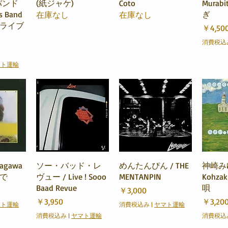
バンド
(紙ジャケ)
Coto
Murab
s Band
ぎ
在庫なし
在庫なし
・ライブ
価格
￥4,50
消費税込
マト運輸
ビュー
クイックビュー
クイックビュー
クイ
agawa
ソー・バッド・レ
めんたんぴん / THE
神崎みゆ
りで
ヴュー / Live ! Sooo
MENTANPIN
Kohza
Baad Revue
唄
価格
￥3,000
価格
価格
￥3,950
￥3,20
マト運輸
消費税込み
|
ヤマト運輸
消費税込み
|
ヤマト運輸
消費税込