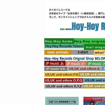
Hoy-Hoy home
Hoy-Hoy origina
Hoy-Hoy Records Yahoo!
mail maga
new arrivals
t-shirt
what
Hoy-Hoy Records
Orignal Shop BELO
JP music あ
JP music か
JP music 
JP music V.A.
US,UK and others A
US,UK and other
US,UK and others F.G
US,UK and o
US,UK and others O,P,Q
US,UK and oth
US,UK and others X,Y,Z