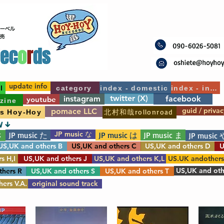
update info
l
category
index - domestic
index - int'l
twitter (X)
instagram
facebook
youtube
zine
guid / privac
pomace LLC
北村和哉rollonroad
's Hoy-Hoy
W ↓
JP music な
JP music た
JP music は
JP music ま
さ
JP music 
US,UK and others B
US,UK and others C
US,UK and others D
U
s H,I
US,UK and others J
US,UK and others K,L
US.UK andother
US,UK and oth
thers R
US,UK and others S
US,UK and others T
ers V.A.
original sound track