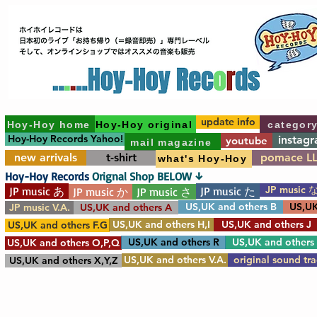
update info
Hoy-Hoy home
Hoy-Hoy original
categor
Hoy-Hoy Records Yahoo!
instag
youtube
mail magazine
new arrivals
t-shirt
pomace L
what's Hoy-Hoy
Hoy-Hoy Records
Orignal Shop BELOW ↓
JP music 
JP music あ
JP music た
JP music か
JP music さ
US,UK and others B
US,UK
JP music V.A.
US,UK and others A
US,UK and others H,I
US,UK and others J
US,UK and others F.G
US,UK and others R
US,UK and others
US,UK and others O,P,Q
US,UK and others V.A.
original sound tr
US,UK and others X,Y,Z