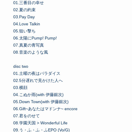
01.三番目の幸せ
02.夏の約束
03.Pay Day
04.Love Talkin
05.狙い撃ち
06.太陽にPump! Pump!
07.真夏の青写真
08.音楽のような風
disc two
01.土曜の夜はパラダイス
02.5分遅れで見かけた人へ
03.横顔
04.こぬか雨(with 伊藤銀次)
05.Down Town(with 伊藤銀次)
06.Gift~あなたはマドンナ~ encore
07.君をのせて
08.学園天国 > Wonderful Life
09.う・ふ・ふ・ふEPO (Vo/G)