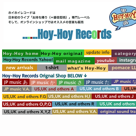
update info
Hoy-Hoy home
Hoy-Hoy original
categor
Hoy-Hoy Records Yahoo!
instag
youtube
mail magazine
new arrivals
t-shirt
pomace L
what's Hoy-Hoy
Hoy-Hoy Records
Orignal Shop BELOW ↓
JP music 
JP music あ
JP music た
JP music か
JP music さ
US,UK and others B
US,UK
JP music V.A.
US,UK and others A
US,UK and others H,I
US,UK and others J
US,UK and others F.G
US,UK and others R
US,UK and others
US,UK and others O,P,Q
US,UK and others V.A.
original sound tr
US,UK and others X,Y,Z