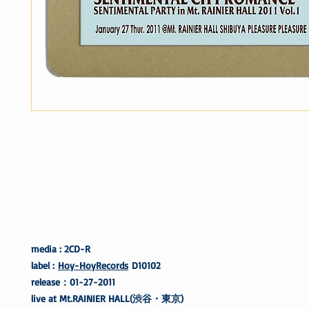
media : 2CD-R
label :
Hoy-HoyRecords
D10102
release：01-27-2011
live at Mt.RAINIER HALL(渋谷・東京)