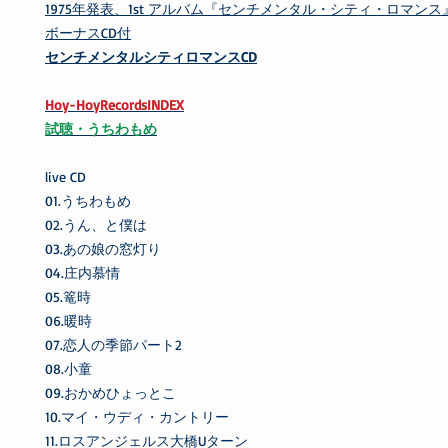
1975年発表、1st アルバム『センチメンタル・シティ・ロマン
ボーナスCD付
センチメンタルシティロマンスCD
Hoy-HoyRecordsINDEX
試聴・うちわもめ
live CD
01.うちわもめ
02.うん、と僕は
03.あの娘の窓灯り
04.庄内慕情
05.篭時
06.暖時
07.恋人の季節パート2
08.小童
09.おかめひょっとこ
10.マイ・ウディ・カントリー
11.ロスアンジェルス大橋Uターン