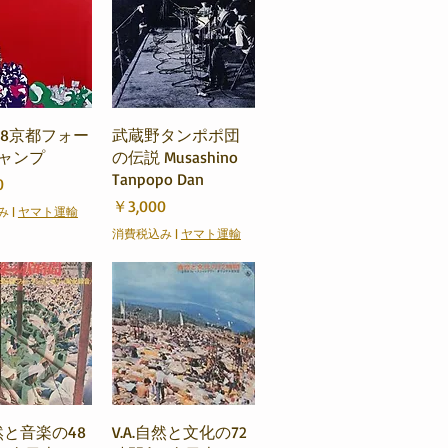
ックビュー
クイックビュー
1968京都フォー
武蔵野タンポポ団
ャンプ
の伝説 Musashino
Tanpopo Dan
0
価格
￥3,000
み
|
ヤマト運輸
消費税込み
|
ヤマト運輸
ックビュー
クイックビュー
自然と音楽の48
V.A.自然と文化の72