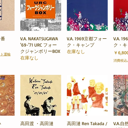
ビュー
クイックビュー
クイックビュー
クイ
春一番
V.A. NAKATSUGAWA
V.A. 1969京都フォー
V.A. 
'69-'71 URC フォー
ク・キャンプ
ク・キ
クジャンボリーBOX
在庫なし
価格
￥6,80
マト運輸
在庫なし
消費税込
ビュー
クイックビュー
クイックビュー
クイ
い
高田渡 ・高田漣
高田漣 Ren Takada /
V.A.