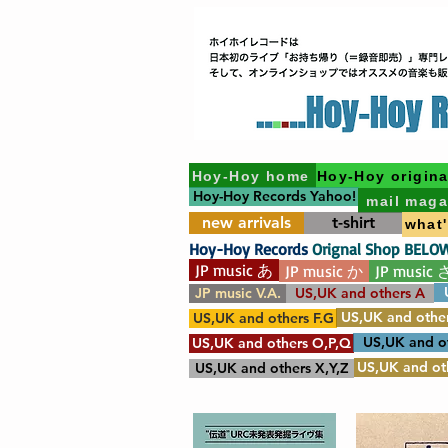
Hoy-Hoy home
Hoy-Hoy origina
Hoy-Hoy Records Yahoo!
mail maga
new arrivals
t-shirt
what
Hoy-Hoy Records
Orignal Shop BELO
JP music あ
JP music か
JP music 
JP music V.A.
US,UK and others A
US,UK and other
US,UK and others F.G
US,UK and o
US,UK and others O,P,Q
US,UK and oth
US,UK and others X,Y,Z