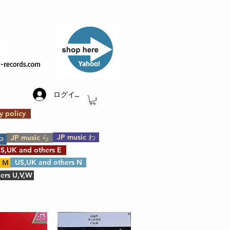
​Yahoo!
ログイン
y policy
JP music わ
JP music ら
や
S,UK and others E
US,UK and others N
s M
ers U,V,W