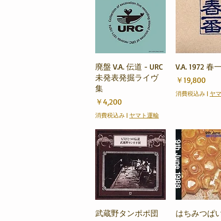
クイックビュー
クイック
廃盤 V.A. 伝道 - URC
V.A. 1972 
未発表発掘ライヴ
価格
￥19,800
集
消費税込み
|
ヤ
価格
￥4,200
消費税込み
|
ヤマト運輸
クイックビュー
クイック
武蔵野タンポポ団
はちみつぱ