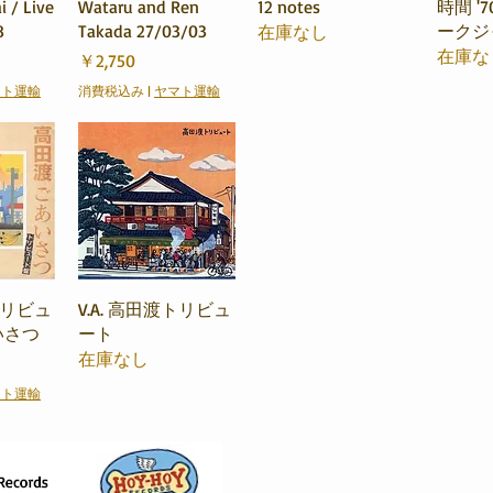
 / Live
Wataru and Ren
12 notes
時間 '
8
Takada 27/03/03
ークジ
在庫なし
在庫な
価格
￥2,750
マト運輸
消費税込み
|
ヤマト運輸
ビュー
クイックビュー
渡トリビュ
V.A. 高田渡トリビュ
いさつ
ート
在庫なし
マト運輸