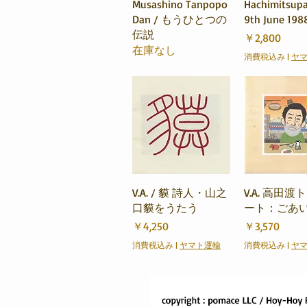
Musashino Tanpopo
Hachimitsupai
Dan / もうひとつの
9th June 198
伝説
価格
￥2,800
在庫なし
消費税込み
|
ヤ
クイックビュー
クイック
V.A. / 貘 詩人・山之
V.A. 高田
口貘をうたう
ート：ごあ
価格
価格
￥4,250
￥3,570
消費税込み
|
ヤマト運輸
消費税込み
|
ヤ