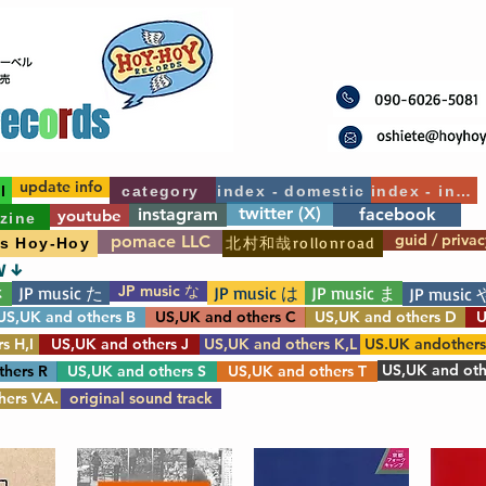
update info
l
category
index - domestic
index - int'l
twitter (X)
instagram
facebook
youtube
zine
guid / privac
pomace LLC
北村和哉rollonroad
's Hoy-Hoy
W ↓
JP music な
JP music た
JP music は
JP music ま
さ
JP music 
US,UK and others B
US,UK and others C
US,UK and others D
U
s H,I
US,UK and others J
US,UK and others K,L
US.UK andother
US,UK and oth
thers R
US,UK and others S
US,UK and others T
ers V.A.
original sound track