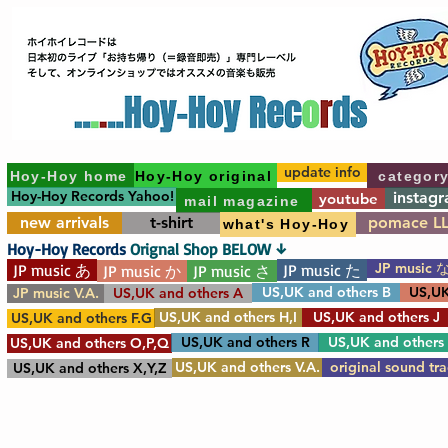
update info
Hoy-Hoy home
Hoy-Hoy original
categor
Hoy-Hoy Records Yahoo!
instag
youtube
mail magazine
new arrivals
t-shirt
pomace L
what's Hoy-Hoy
Hoy-Hoy Records
Orignal Shop BELOW ↓
JP music 
JP music あ
JP music た
JP music か
JP music さ
US,UK and others B
US,UK
JP music V.A.
US,UK and others A
US,UK and others H,I
US,UK and others J
US,UK and others F.G
US,UK and others R
US,UK and others
US,UK and others O,P,Q
US,UK and others V.A.
original sound tr
US,UK and others X,Y,Z