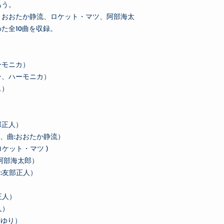
phone : 090-6026-50
あう。
、おおたか静流、ロケット・マツ、阿部海太
た全10曲を収録。
ーモニカ）
ン、ハーモニカ）
ス）
人）
:友部正人）
人、曲:おおたか静流）
ロケット・マツ )
:阿部海太郎）
、曲:友部正人）
:友部正人）
:友部正人）
さゆり）