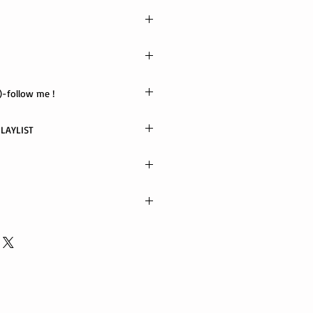
X
-follow me !
 アーリータイムスストリングスバン
さじ
TUBE / PODCAST PLAYLIST
中川イサト・金森幸介
ow me
ト
ジオ・セッションズ
/ ホン・ヨンウ
ポス便
以内に発送
電話でご連絡ください。 当社に起因
代金引替不可)
良、また誤った商品が配送された場
いたします。
る返品・交換は行っておりません。
ords.com