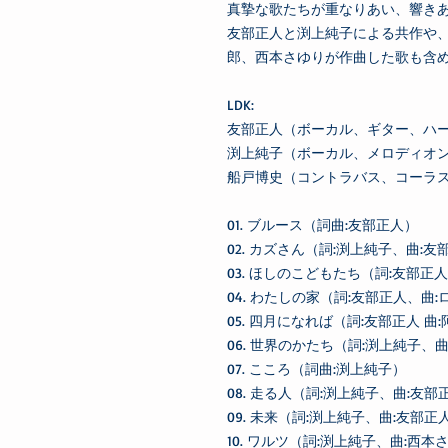
真摯な歌たちが重なりあい、響き
友部正人と渕上純子による共作や
郎、西本さゆりが作曲した歌も含め
LDK:
友部正人（ボーカル、ギター、ハ
渕上純子（ボーカル、メロディオ
船戸博史（コントラバス、コーラ
01. ブルース（詞曲:友部正
02. カズさん（詞:渕上純子、曲
03. ほしのこどもたち（詞:友部正
04. わたしの家（詞:友部正人、曲:
05. 四月になれば（詞:友部正人 曲
06. 世界のかたち（詞:渕上純子
07. こころ（詞曲:渕上純子）
08. 走る人（詞:渕上純子、曲
09. 未来（詞:渕上純子、曲
10. ワルツ（詞:渕上純子、曲:西本