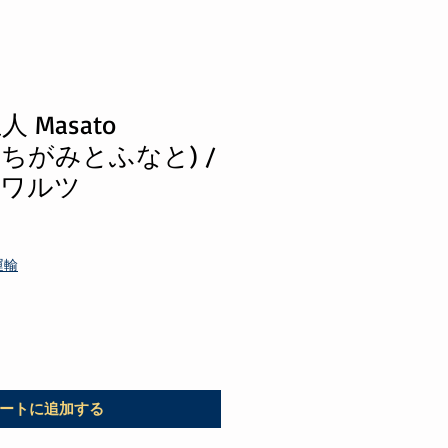
人 Masato
+ふちがみとふなと) /
とワルツ
運輸
ートに追加する