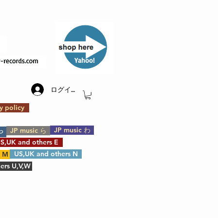
​Yahoo!
ログイン
y policy
JP music わ
JP music ら
や
S,UK and others E
US,UK and others N
s M
ers U,V,W