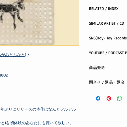
RELATED / INDEX
友部正人CD
SIMILAR ARTIST / CD
Hoy-HoyRecordsINDE
recommend disc
SNS(Hoy-Hoy Records)
どんぐりころころ
/
ド
facebook
アイノウタ
/ 大塚ま
YOU
X(twitter)
ちがみとふなと
) /
その気になれば
/ 
youtube
check it out and foll
Naturally
/ 中川イサ
instagram
商品発送
PLAYLIST
コンプリート・スタ
ko002
ン
クロネコヤマト ネコ
問合せ / 返品・返金
全国一律 300円
ご注文から1日〜4日
まずはメールまたは
お支払方法：先払い(
する商品の欠陥や不
合は、返品・交換を
6年ぶりにリリースの本作はなんとフルアル
お客さまの都合によ
oshiete@hoyhoy-rec
なと)を初体験のあなたにも聴いて欲しい。