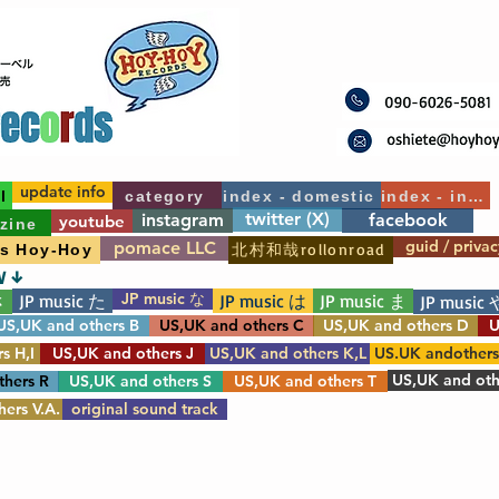
update info
l
category
index - domestic
index - int'l
twitter (X)
instagram
facebook
youtube
zine
guid / privac
pomace LLC
北村和哉rollonroad
's Hoy-Hoy
W ↓
JP music な
JP music た
JP music は
JP music ま
さ
JP music 
US,UK and others B
US,UK and others C
US,UK and others D
U
s H,I
US,UK and others J
US,UK and others K,L
US.UK andother
US,UK and oth
thers R
US,UK and others S
US,UK and others T
ers V.A.
original sound track