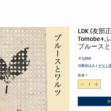
LDK (友部正
Tomobe
ブルース
価
￥3,050
格
消費税込み
|
ヤマト
数量
*
カ