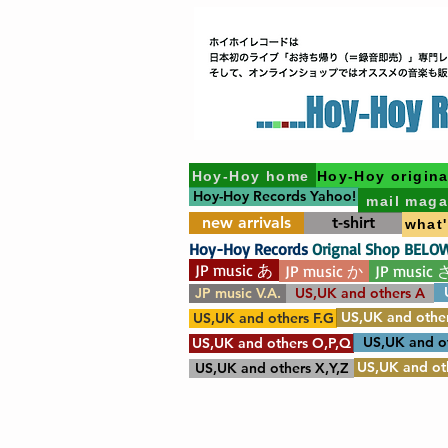
Hoy-Hoy home
Hoy-Hoy origina
Hoy-Hoy Records Yahoo!
mail maga
new arrivals
t-shirt
what
Hoy-Hoy Records
Orignal Shop BELO
JP music あ
JP music か
JP music 
JP music V.A.
US,UK and others A
US,UK and other
US,UK and others F.G
US,UK and o
US,UK and others O,P,Q
US,UK and oth
US,UK and others X,Y,Z