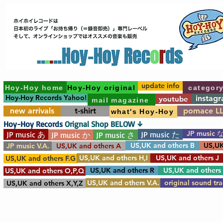
update info
Hoy-Hoy home
Hoy-Hoy original
categor
Hoy-Hoy Records Yahoo!
instag
youtube
mail magazine
new arrivals
t-shirt
pomace L
what's Hoy-Hoy
Hoy-Hoy Records
Orignal Shop BELOW ↓
JP music 
JP music あ
JP music た
JP music か
JP music さ
US,UK and others B
US,UK
JP music V.A.
US,UK and others A
US,UK and others H,I
US,UK and others J
US,UK and others F.G
US,UK and others R
US,UK and others
US,UK and others O,P,Q
US,UK and others V.A.
original sound tr
US,UK and others X,Y,Z