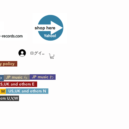
​Yahoo!
ログイン
y policy
JP music わ
JP music ら
や
S,UK and others E
US,UK and others N
s M
ers U,V,W