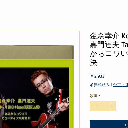
金森幸介 Kou
嘉門達夫 Tat
からコワい
決
価
￥2,933
格
消費税込み
|
ヤマト
数量
*
カ