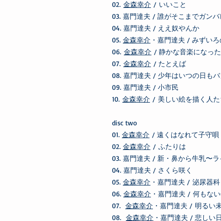
02.
金森幸介
/ いいこと
03. 嘉門達夫 / 誰がそこまでガンバ
04. 嘉門達夫 / ええ奴やんか
05.
金森幸介
・嘉門達夫 / みずい
06.
金森幸介
/ 静かな音楽になった
07.
金森幸介
/ たとえば
08. 嘉門達夫 / 少年はいつの日もバカ
09. 嘉門達夫 / 小市民
10.
金森幸介
/ 美しい絵を描く人
disc two
01.
金森幸介
/ 遠くはなれて子守唄
02.
金森幸介
/ ふたりは
03. 嘉門達夫 / 新・鼻から牛乳
04. 嘉門達夫 / さくら咲く
05.
金森幸介
・嘉門達夫 / 泌尿器科
06.
金森幸介
・嘉門達夫 / 何もな
07.
金森幸介
・嘉門達夫 / 明るい
08.
金森幸介
・嘉門達夫 / 悲しい