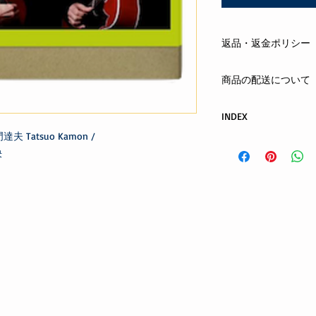
返品・返金ポリシー
まずはメールまたは
商品の配送について
する商品の欠陥や不
合は、返品・交換を
クロネコヤマト ネコ
お客さまの都合によ
INDEX
全国一律 300円
ご注文から1日〜4日
夫 Tatsuo Kamon /
Hoy-HoyRecordsINDE
oshiete@hoyhoy-rec
お支払方法：先払い(
決
phone : 090-6026-50