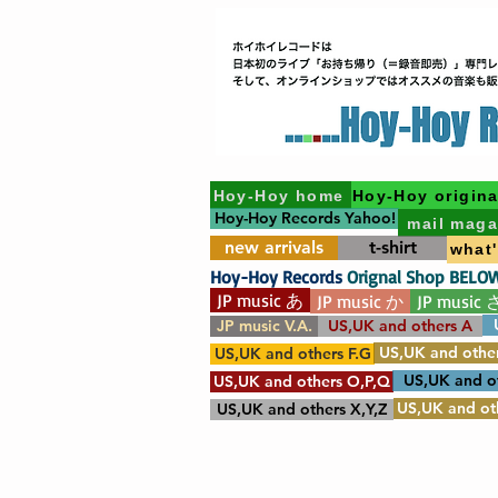
Hoy-Hoy home
Hoy-Hoy origina
Hoy-Hoy Records Yahoo!
mail maga
new arrivals
t-shirt
what
Hoy-Hoy Records
Orignal Shop BELO
JP music あ
JP music か
JP music 
JP music V.A.
US,UK and others A
US,UK and other
US,UK and others F.G
US,UK and o
US,UK and others O,P,Q
US,UK and oth
US,UK and others X,Y,Z