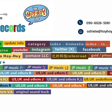
update info
l
category
index - domestic
index - int'l
twitter (X)
instagram
facebook
youtube
zine
guid / privac
pomace LLC
北村和哉rollonroad
's Hoy-Hoy
W ↓
JP music な
JP music た
JP music は
JP music ま
さ
JP music 
US,UK and others B
US,UK and others C
US,UK and others D
U
s H,I
US,UK and others J
US,UK and others K,L
US.UK andother
US,UK and oth
thers R
US,UK and others S
US,UK and others T
ers V.A.
original sound track