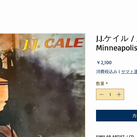
J.J.ケイル / J.
Minneapoli
価
￥2,100
格
消費税込み
|
ヤマト
数量
*
カ
SIMILAR ARTIST / CD