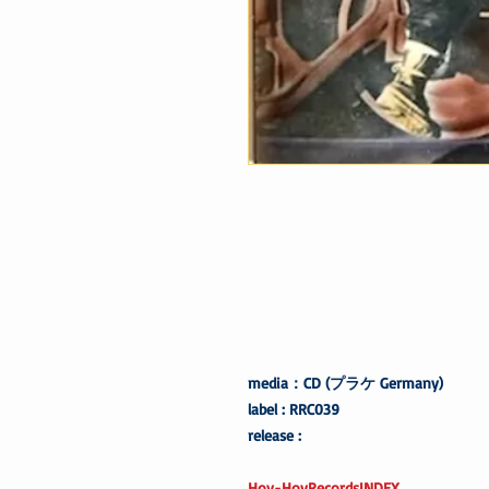
media：CD (プラケ Germany)
label : RRC039
release :
Hoy-HoyRecordsINDEX