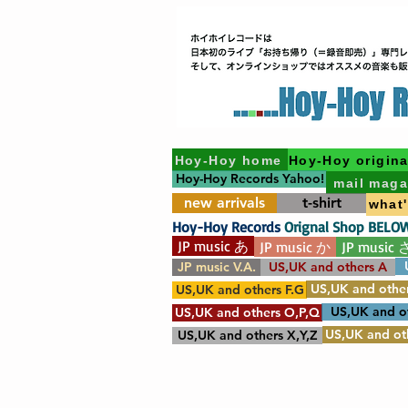
Hoy-Hoy home
Hoy-Hoy origina
Hoy-Hoy Records Yahoo!
mail maga
new arrivals
t-shirt
what
Hoy-Hoy Records
Orignal Shop BELO
JP music あ
JP music か
JP music 
JP music V.A.
US,UK and others A
US,UK and other
US,UK and others F.G
US,UK and o
US,UK and others O,P,Q
US,UK and oth
US,UK and others X,Y,Z