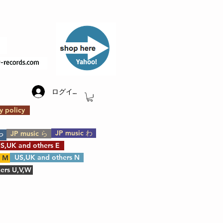
​Yahoo!
ログイン
y policy
JP music わ
JP music ら
や
S,UK and others E
US,UK and others N
s M
ers U,V,W