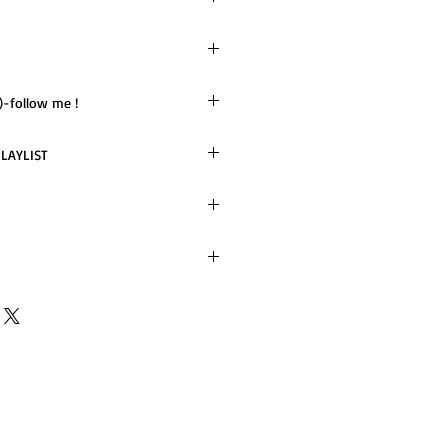
リングスバンドCDs
X
-follow me !
TUBE / PODCAST PLAYLIST
ow me
ポス便
以内に発送
電話でご連絡ください。 当社に起因
代金引替不可)
良、また誤った商品が配送された場
いたします。
る返品・交換は行っておりません。
ords.com
81