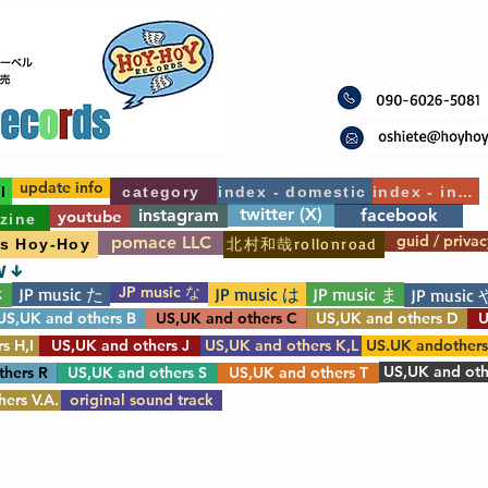
update info
l
category
index - domestic
index - int'l
twitter (X)
instagram
facebook
youtube
zine
guid / privac
pomace LLC
北村和哉rollonroad
's Hoy-Hoy
W ↓
JP music な
JP music た
JP music は
JP music ま
さ
JP music 
US,UK and others B
US,UK and others C
US,UK and others D
U
s H,I
US,UK and others J
US,UK and others K,L
US.UK andother
US,UK and oth
thers R
US,UK and others S
US,UK and others T
ers V.A.
original sound track