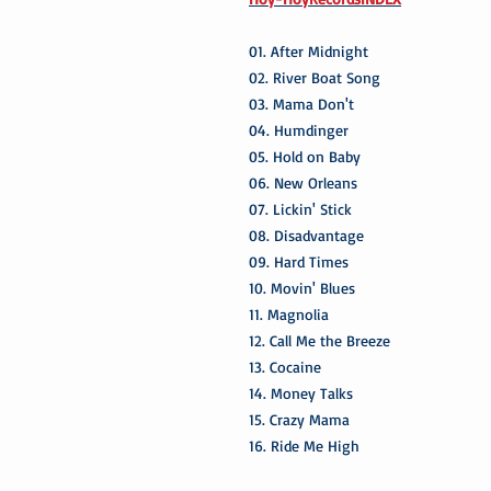
01. After Midnight
02. River Boat Song
03. Mama Don't
04. Humdinger
05. Hold on Baby
06. New Orleans
07. Lickin' Stick
08. Disadvantage
09. Hard Times
10. Movin' Blues
11. Magnolia
12. Call Me the Breeze
13. Cocaine
14. Money Talks
15. Crazy Mama
16. Ride Me High