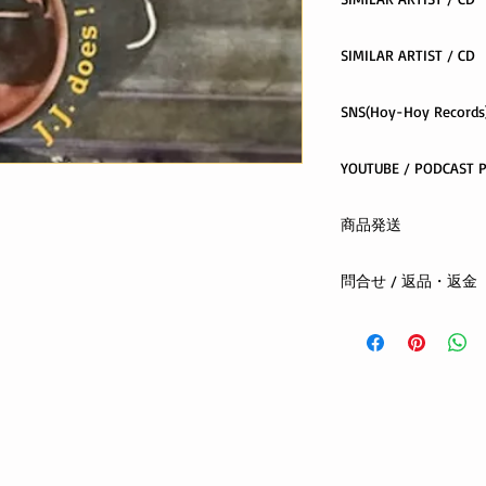
アーリータイムススト
SIMILAR ARTIST / CD
Hoy-HoyRecordsINDE
SNS(Hoy-Hoy Records)
facebook
YOU
X(twitter)
youtube
check it out and foll
instagram
商品発送
PLAYLIST
クロネコヤマト ネコ
問合せ / 返品・返金
全国一律 300円
ご注文から1日〜4日
まずはメールまたは
お支払方法：先払い(
する商品の欠陥や不
合は、返品・交換を
お客さまの都合によ
oshiete@hoyhoy-rec
phone : 090-6026-50