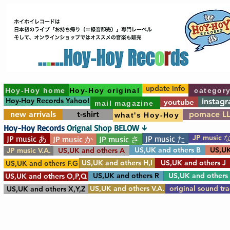
update info
Hoy-Hoy home
Hoy-Hoy original
categor
Hoy-Hoy Records Yahoo!
instag
youtube
mail magazine
new arrivals
t-shirt
pomace L
what's Hoy-Hoy
Hoy-Hoy Records
Orignal Shop BELOW ↓
JP music 
JP music あ
JP music た
JP music か
JP music さ
US,UK and others B
US,UK
JP music V.A.
US,UK and others A
US,UK and others H,I
US,UK and others J
US,UK and others F.G
US,UK and others R
US,UK and others
US,UK and others O,P,Q
US,UK and others V.A.
original sound tr
US,UK and others X,Y,Z