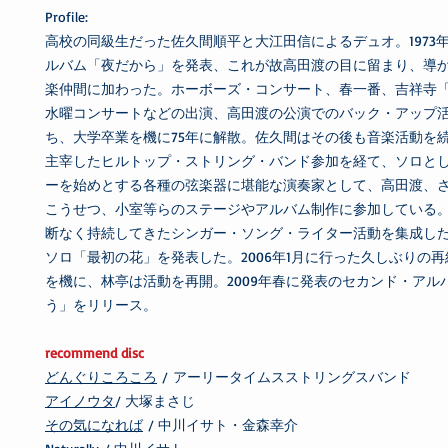
Profile:
高校の同級生だった佐久間順平と大江田信によるデュオ。1973
ルバム「夜だから」を発表、これが故高田渡の目に留まり、導
楽仲間に加わった。ホーボーズ・コンサート、春一番、吉祥寺
水曜コンサートなどの出演、高田渡の公演でのバック・アップ
ち、大学卒業を機に75年に解散。佐久間はその後も音楽活動を
主宰したヒルトップ・ストリング・バンド参加を経て、ソロと
ーを始めとする各種の弦楽器に堪能な演奏家として、高田渡、
こうせつ、小室等らのステージやアルバム制作に参加している。2
断なく持続してきたシンガー・ソング・ライター活動を集成し
ソロ「最初の花」を発表した。2006年1月に行った久しぶりの
を機に、林亭は活動を再開。2009年春に発表のセカンド・アル
う」をリリース。
recommend disc
どんぐりころころ
/ アーリータイムスストリングスバンド
アイノウタ
/ 大塚まさじ
その気になれば
/ 中川イサト・金森幸介