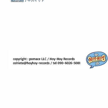
Naturally
/ 中川イサト