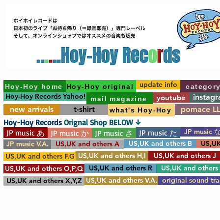
update info
Hoy-Hoy home
Hoy-Hoy original
categor
Hoy-Hoy Records Yahoo!
instag
youtube
mail magazine
new arrivals
t-shirt
pomace L
what's Hoy-Hoy
Hoy-Hoy Records
Orignal Shop BELOW ↓
JP music 
JP music あ
JP music た
JP music か
JP music さ
US,UK and others B
US,UK
JP music V.A.
US,UK and others A
US,UK and others H,I
US,UK and others J
US,UK and others F.G
US,UK and others R
US,UK and others
US,UK and others O,P,Q
US,UK and others V.A.
original sound tr
US,UK and others X,Y,Z