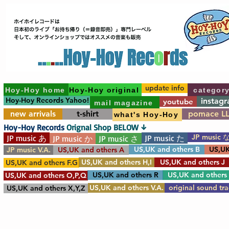
update info
Hoy-Hoy home
Hoy-Hoy original
categor
Hoy-Hoy Records Yahoo!
instag
youtube
mail magazine
new arrivals
t-shirt
pomace L
what's Hoy-Hoy
Hoy-Hoy Records
Orignal Shop BELOW ↓
JP music 
JP music あ
JP music た
JP music か
JP music さ
US,UK and others B
US,UK
JP music V.A.
US,UK and others A
US,UK and others H,I
US,UK and others J
US,UK and others F.G
US,UK and others R
US,UK and others
US,UK and others O,P,Q
US,UK and others V.A.
original sound tr
US,UK and others X,Y,Z