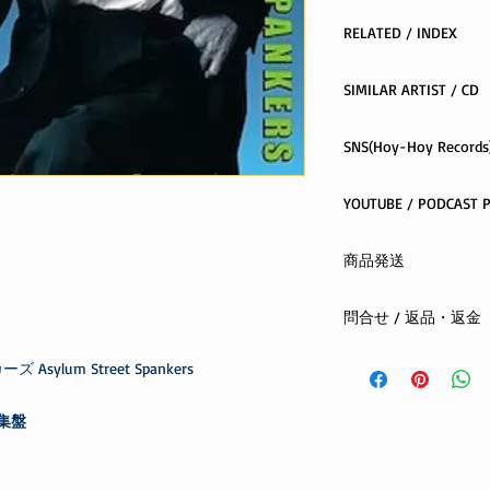
RELATED / INDEX
Neil Young -
Life_on
SIMILAR ARTIST / CD
Hoy-HoyRecordsINDE
SNS(Hoy-Hoy Records)
YOU
facebook
X(twitter)
related
youtube
商品発送
instagram
クロネコヤマト ネコ
問合せ / 返品・返金
全国一律 300円
ご注文から1日〜4日
まずはメールまたは
lum Street Spankers
お支払方法：先払い(
する商品の欠陥や不
合は、返品・交換を
編集盤
お客さまの都合によ
oshiete@hoyhoy-rec