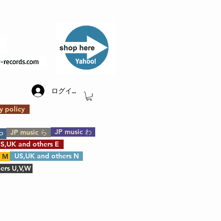
​Yahoo!
ログイン
y policy
JP music わ
JP music ら
や
S,UK and others E
US,UK and others N
s M
ers U,V,W