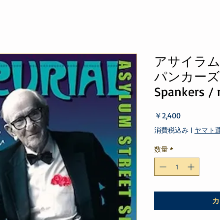
アサイラム
パンカーズ As
Spankers / 
価
￥2,400
格
消費税込み
|
ヤマト
数量
*
カ