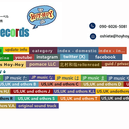
update info
l
category
index - domestic
index - int'l
twitter (X)
instagram
facebook
youtube
zine
guid / privac
pomace LLC
北村和哉rollonroad
's Hoy-Hoy
W ↓
JP music な
JP music た
JP music は
JP music ま
さ
JP music 
US,UK and others B
US,UK and others C
US,UK and others D
U
s H,I
US,UK and others J
US,UK and others K,L
US.UK andother
US,UK and oth
thers R
US,UK and others S
US,UK and others T
ers V.A.
original sound track