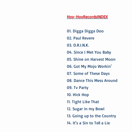
Hoy-HoyRecordsINDEX
01. Digga Digga Doo
02. Paul Revere
03. D.R.I.N.K.
04. Since I Met You Baby
05. Shine on Harvest Moon
06. Got My Mojo Workin'
07. Some of These Days
08. Dance This Mess Around
09. Tv Party
10. Hick Hop
11. Tight Like That
12. Sugar in my Bowl
13. Going up to the Country
14. It's a Sin to Tell a Lie