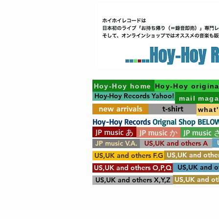
Hoy-Hoy home
Hoy-Hoy origina
Hoy-Hoy Records Yahoo!
mail maga
new arrivals
t-shirt
what
Hoy-Hoy Records
Orignal Shop BELO
JP music あ
JP music か
JP music 
JP music V.A.
US,UK and others A
US,UK and other
US,UK and others F.G
US,UK and o
US,UK and others O,P,Q
US,UK and oth
US,UK and others X,Y,Z