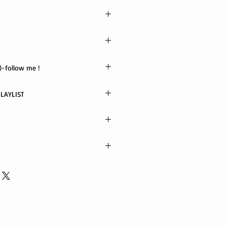
_the_Road
X
-follow me !
TUBE / PODCAST PLAYLIST
ポス便
以内に発送
電話でご連絡ください。 当社に起因
代金引替不可)
良、また誤った商品が配送された場
いたします。
る返品・交換は行っておりません。
ords.com