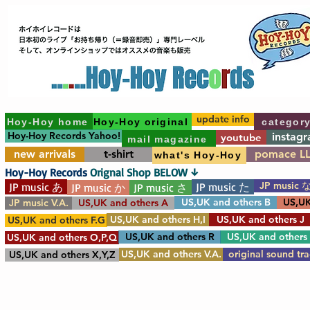
update info
Hoy-Hoy home
Hoy-Hoy original
categor
Hoy-Hoy Records Yahoo!
instag
youtube
mail magazine
new arrivals
t-shirt
pomace L
what's Hoy-Hoy
Hoy-Hoy Records
Orignal Shop BELOW ↓
JP music 
JP music あ
JP music た
JP music か
JP music さ
US,UK and others B
US,UK
JP music V.A.
US,UK and others A
US,UK and others H,I
US,UK and others J
US,UK and others F.G
US,UK and others R
US,UK and others
US,UK and others O,P,Q
US,UK and others V.A.
original sound tr
US,UK and others X,Y,Z