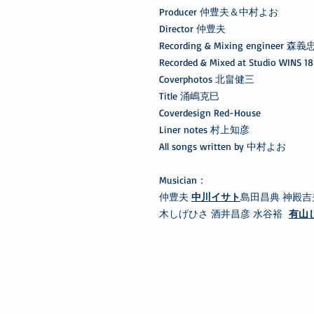
Producer 仲豊夫＆中村よお
Director 仲豊夫
Recording & Mixing engineer 森
Recorded & Mixed at Studio WINS 1
Coverphotos 北畠健三
Title 涌嶋克巳
Coverdesign Red-House
Liner notes 村上知彦
All songs written by 中村よお
Musician：
仲豊夫
中川イサト
島田昌典 神殿吉
木しげひさ 酒井昌彦 水谷裕
有山