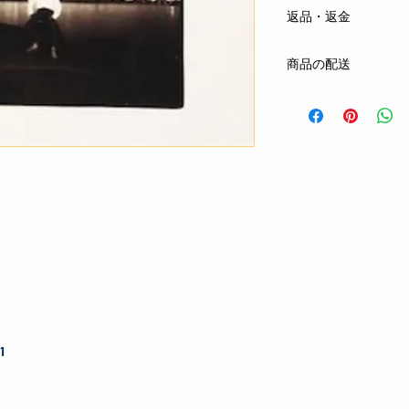
返品・返金
Hoy-HoyRecordsINDE
まずはメールまたは
商品の配送
する商品の欠陥や不
合は、返品・交換を
クロネコヤマト ネコ
お客さまの都合によ
全国一律 300円
ご注文から1日〜4日
oshiete@hoyhoy-rec
お支払方法：先払い(
phone : 090-6026-50
1