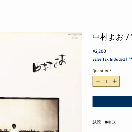
中村よお / Y
Price
¥2,200
Sales Tax Included
|
Quantity
*
試聴・INDEX