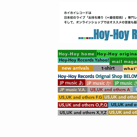
Hoy-Hoy home
Hoy-Hoy origina
Hoy-Hoy Records Yahoo!
mail maga
new arrivals
t-shirt
what
Hoy-Hoy Records
Orignal Shop BELO
JP music あ
JP music か
JP music 
JP music V.A.
US,UK and others A
US,UK and other
US,UK and others F.G
US,UK and o
US,UK and others O,P,Q
US,UK and oth
US,UK and others X,Y,Z