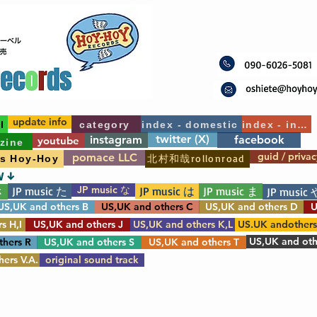
update info
l
category
index - domestic
index - int'l
twitter (X)
instagram
facebook
youtube
zine
guid / privac
pomace LLC
北村和哉rollonroad
's Hoy-Hoy
W ↓
JP music な
JP music た
JP music は
JP music ま
さ
JP music 
US,UK and others B
US,UK and others C
US,UK and others D
U
s H,I
US,UK and others J
US,UK and others K,L
US.UK andother
US,UK and oth
thers R
US,UK and others S
US,UK and others T
ers V.A.
original sound track