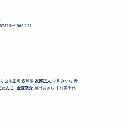
義忠
897.12.5〜1988.2.25
夫 山本正明 森島肇
友部正人
中川みつお 青
じゅんじ
金森幸介
須田あきら 中村美千代