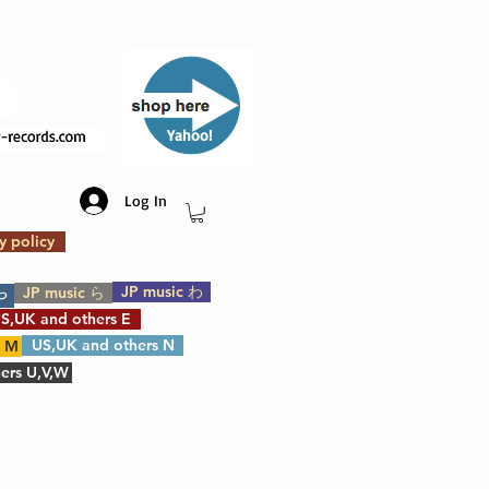
​Yahoo!
Log In
y policy
JP music わ
JP music ら
や
S,UK and others E
US,UK and others N
s M
ers U,V,W