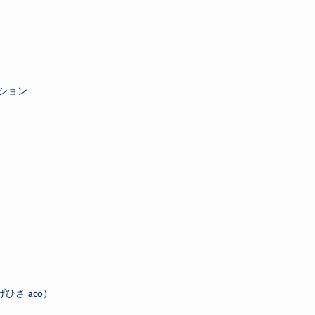
ら
クション
げひさ aco）