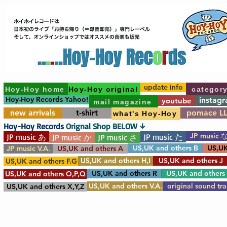
update info
Hoy-Hoy home
Hoy-Hoy original
categor
Hoy-Hoy Records Yahoo!
instag
youtube
mail magazine
new arrivals
t-shirt
pomace L
what's Hoy-Hoy
Hoy-Hoy Records
Orignal Shop BELOW ↓
JP music 
JP music あ
JP music た
JP music か
JP music さ
US,UK and others B
US,UK
JP music V.A.
US,UK and others A
US,UK and others H,I
US,UK and others J
US,UK and others F.G
US,UK and others R
US,UK and others
US,UK and others O,P,Q
US,UK and others V.A.
original sound tr
US,UK and others X,Y,Z