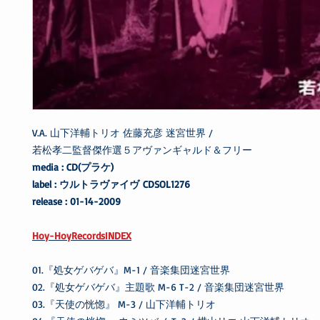
V.A. 山下洋輔トリオ 佐藤充彦 迷宮世界 /
若松孝二監督傑作選５アヴァンギャルド＆フリー
media : CD(プラケ)
label : ウルトラヴァイヴ CDSOL1276
release : 01-14-2009
Hoy-HoyRecordsINDEX
01.『処女ゲバゲバ』M-1 / 音楽集団迷宮世界
02.『処女ゲバゲバ』主題歌 M-6 T-2 / 音楽集団迷宮世界
03.『天使の恍惚』 M-3 / 山下洋輔トリオ