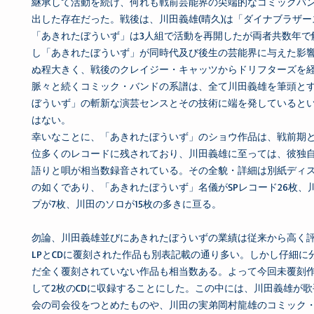
継承して活動を続け、何れも戦前芸能界の尖端的なコミックバ
出した存在だった。戦後は、川田義雄(晴久)は「ダイナブラザ
「あきれたぼういず」は3人組で活動を再開したが両者共数年で
し「あきれたぼういず」が同時代及び後生の芸能界に与えた影
ぬ程大きく、戦後のクレイジー・キャッツからドリフターズを
脈々と続くコミック・バンドの系譜は、全て川田義雄を筆頭と
ぼういず」の斬新な演芸センスとその技術に端を発していると
はない。
幸いなことに、「あきれたぼういず」のショウ作品は、戦前期
位多くのレコードに残されており、川田義雄に至っては、彼独
語りと唄が相当数録音されている。その全貌・詳細は別紙ディ
の如くであり、「あきれたぼういず」名儀がSPレコード26枚、
プが7枚、川田のソロが15枚の多きに亘る。
勿論、川田義雄並びにあきれたぼういずの業績は従来から高く
LPとCDに覆刻された作品も別表記載の通り多い。しかし仔細に
だ全く覆刻されていない作品も相当数ある。よって今回未覆刻
して2枚のCDに収録することにした。この中には、川田義雄が
会の司会役をつとめたものや、川田の実弟岡村龍雄のコミック