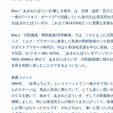
Disc.1「あきれたぼういず/樂しき南洋」は、坊屋・益田・芝の
一座の“ハリキリ・ボーイズ”で活躍していた加川久(山茶花究)が
次)あきれたぼういずの、これまで未LP/CD化だった貴重な音源
Disc.2「川田義雄・岡村龍雄/浮草劇場」では、ソロとなった川
ング、ミルク・ブラザースに参加した実弟の岡村龍雄のソロ音
のダイナブラザース時代の、やはり未CD化音源を中心に収録。
ず伝説」(ビクター VICL-61714)、「あきれたぼういずアンソロ
TECH-25064)と併せて、あきれたぼういず、川田義雄(後に晴久
全容を気軽に楽しむことができるようになった。
推薦コメント
1994年、『会津ムラムラ』というイベントでご一緒させて頂い
んのステージは、気品と自信に満ちていて、とても楽しい思い
のＣＤを聴いて、改めて、あきれたぼういず、そして川田義雄
感嘆しました。特に山茶花究さんの歌のうまさにびっくり、役
しか僕にはなかったからです。それとやはり、凄いと思ったの