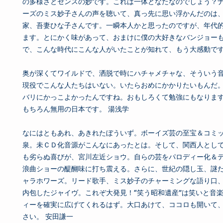
の多様さとセンスの妙です。これは一体どなたなのでしょう？
ーズのミス妙子さんの声を聴いて、真っ先に思い浮かんだのは
家、吾妻ひな子さんです。一瞬本人かと思ったのですが、年代
ます。とにかく味があって、おまけに僕の大好きなバンジョー
で、こんな時代にこんな人がいたことが知れて、もう大感動です
奥が深くてワイルドで、洒脱で時にハチャメチャな、そういう音
現役でこんな人たちはいない。いたらおめにかかりたいもんだ
バリにかっこよかったんですね。おもしろくて勉強にもなりま
もちろん無用の日本です。 湯浅学
なにはともあれ、あきれたぼういず。ボーイズ芸の至宝＆コミ
泉。未ＣＤ化音源がこんなにあったとは。そして、関西人とし
も劣らぬ喜びが、宮川左近ショウ。自らの芸をパロディー化＆
浪曲ショーの醍醐味に打ち震える。さらに、世紀の隠し玉、謎
ャラホワーズ。リード歌手、ミス妙子のチャーミングな語り口
内包したジャイヴ。これぞ大発見！“笑う昭和遺産”は笑いと音
ィーを確実に広げてくれるはず。大口あけて、ココロも開いて
さい。 安田謙一