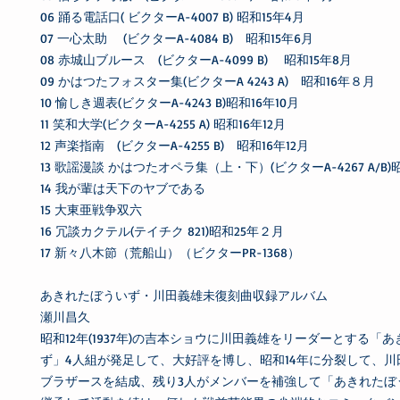
06 踊る電話口( ビクターA-4007 B) 昭和15年4月
07 一心太助 (ビクターA-4084 B) 昭和15年6月
08 赤城山ブルース (ビクターA-4099 B) 昭和15年8月
09 かはつたフォスター集(ビクターA 4243 A) 昭和16年８月
10 愉しき週表(ビクターA-4243 B)昭和16年10月
11 笑和大学(ビクターA-4255 A) 昭和16年12月
12 声楽指南 (ビクターA-4255 B) 昭和16年12月
13 歌謡漫談 かはつたオペラ集（上・下）(ビクターA-4267 A/B)昭
14 我が輩は天下のヤブである
15 大東亜戦争双六
16 冗談カクテル(テイチク 821)昭和25年２月
17 新々八木節（荒船山）（ビクターPR-1368）
あきれたぼういず・川田義雄未復刻曲収録アルバム
瀬川昌久
昭和12年(1937年)の吉本ショウに川田義雄をリーダーとする「
ず」4人組が発足して、大好評を博し、昭和14年に分裂して、川
ブラザースを結成、残り3人がメンバーを補強して「あきれたぼ