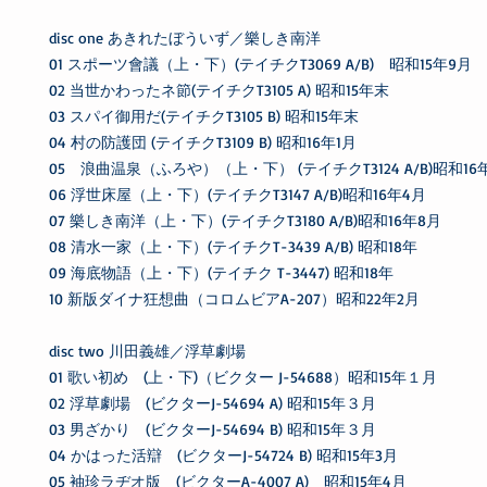
disc one あきれたぼういず／樂しき南洋
01 スポーツ會議（上・下）(テイチクT3069 A/B) 昭和15年9月
02 当世かわったネ節(テイチクT3105 A) 昭和15年末
03 スパイ御用だ(テイチクT3105 B) 昭和15年末
04 村の防護団 (テイチクT3109 B) 昭和16年1月
05 浪曲温泉（ふろや）（上・下） (テイチクT3124 A/B)昭和16
06 浮世床屋（上・下）(テイチクT3147 A/B)昭和16年4月
07 樂しき南洋（上・下）(テイチクT3180 A/B)昭和16年8月
08 清水一家（上・下）(テイチクT-3439 A/B) 昭和18年
09 海底物語（上・下）(テイチク T-3447) 昭和18年
10 新版ダイナ狂想曲（コロムビアA-207）昭和22年2月
disc two 川田義雄／浮草劇場
01 歌い初め (上・下)（ビクター J-54688）昭和15年１月
02 浮草劇場 (ビクターJ-54694 A) 昭和15年３月
03 男ざかり (ビクターJ-54694 B) 昭和15年３月
04 かはった活辯 (ビクターJ-54724 B) 昭和15年3月
05 袖珍ラヂオ版 (ビクターA-4007 A) 昭和15年4月