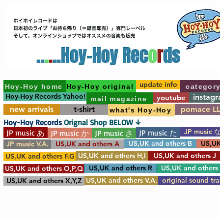
update info
Hoy-Hoy home
Hoy-Hoy original
categor
Hoy-Hoy Records Yahoo!
instag
youtube
mail magazine
new arrivals
t-shirt
pomace L
what's Hoy-Hoy
Hoy-Hoy Records
Orignal Shop BELOW ↓
JP music 
JP music あ
JP music た
JP music か
JP music さ
US,UK and others B
US,UK
JP music V.A.
US,UK and others A
US,UK and others H,I
US,UK and others J
US,UK and others F.G
US,UK and others R
US,UK and others
US,UK and others O,P,Q
US,UK and others V.A.
original sound tr
US,UK and others X,Y,Z