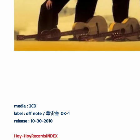
media : 2CD
label : off note / 華宙舎 OK-1
release : 10-30-2010
Hoy-HoyRecordsINDEX