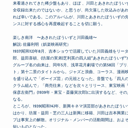
来看過されてきた稀少盤もあり、ほぼ 、川田とあきれたぼうい
全収録出来たのではないか、と思うが、尚欠落した吹込みがあ
れば幸いである。このアルバムが、川田とあきれたぼういずの
ンスに対する感心を再度喚起することを切に願う。
楽しき南洋 〜あきれたぼういずと川田義雄〜
解説: 佐藤利明（娯楽映画研究）
1937(昭和12)年8月、吉本ショウで活躍していた川田義雄をリ
郎、益田喜頓、(坊屋の実弟)芝利英の四人組“あきれたぼういず
グループ名の由来は、同年5月、浅草花月劇場での第58回「ブ
ト」第十二景のタイトルから。ジャズと浪曲、コーラス、漫画
を盛り込んで「ボーイズ芸」の元祖となった。音盤でも「四人
クラム組んで」「商売往来」などを次々とリリース、東宝映画
保彦左衛門』(1939年・東宝・斎藤寅次郎)に出演するなど、そ
なる。
ところが、1939(昭和14)年、新興キネマ演芸部があきれたぼう
はかり、坊屋・益田・芝の三人は新興に移籍、川田は吉本興業
プは事実上の解散。オリジナル・メンバーの活動期間は、およそ
短いものとなった。