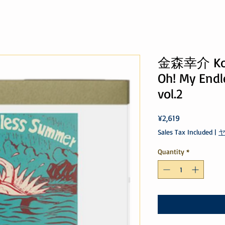
金森幸介 Kosu
Oh! My End
vol.2
Price
¥2,619
Sales Tax Included
|
Quantity
*