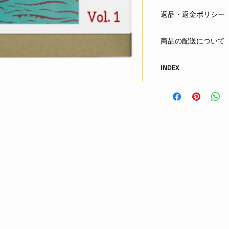
返品・返金ポリシー
まずはメールまたは
商品の配送について
する商品の欠陥や不
合は、返品・交換を
クロネコヤマト ネコ
お客さまの都合によ
INDEX
全国一律 300円
ご注文から1日〜4日
Hoy-HoyRecordsINDE
oshiete@hoyhoy-rec
お支払方法：先払い(
phone : 090-6026-50