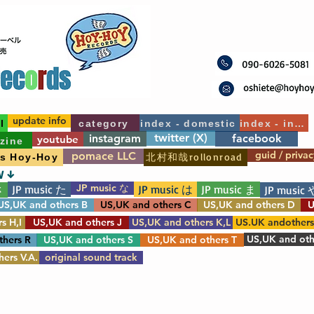
update info
l
category
index - domestic
index - int'l
twitter (X)
instagram
facebook
youtube
zine
guid / privac
pomace LLC
北村和哉rollonroad
's Hoy-Hoy
W ↓
JP music な
JP music た
JP music は
JP music ま
さ
JP music 
US,UK and others B
US,UK and others C
US,UK and others D
U
s H,I
US,UK and others J
US,UK and others K,L
US.UK andother
US,UK and oth
thers R
US,UK and others S
US,UK and others T
ers V.A.
original sound track