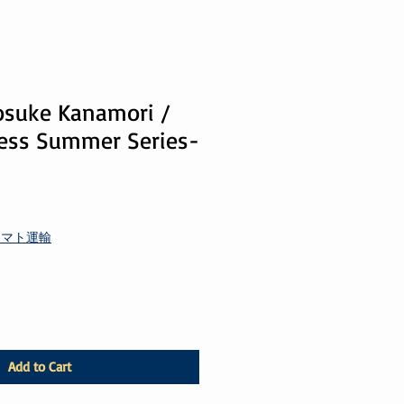
ke Kanamori /
less Summer Series-
ヤマト運輸
Add to Cart