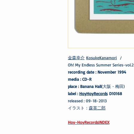
金森幸介
KosukeKanamori
/
Oh! My Endless Summer Series-vol.2
recording date : November 1994
media : CD-R
place : Banana Hall
(大阪・梅田)
label :
HoyHoyRecords
D10168
released : 09-18-2013
イラスト：
森英二郎
Hoy-HoyRecordsINDEX