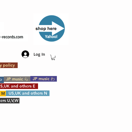
​Yahoo!
Log In
y policy
JP music わ
JP music ら
や
S,UK and others E
US,UK and others N
s M
ers U,V,W