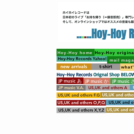
Hoy-Hoy home
Hoy-Hoy origina
Hoy-Hoy Records Yahoo!
mail maga
new arrivals
t-shirt
what
Hoy-Hoy Records
Orignal Shop BELO
JP music あ
JP music か
JP music 
JP music V.A.
US,UK and others A
US,UK and other
US,UK and others F.G
US,UK and o
US,UK and others O,P,Q
US,UK and oth
US,UK and others X,Y,Z