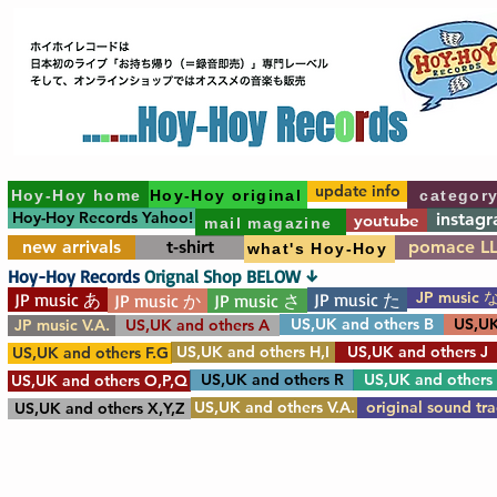
update info
Hoy-Hoy home
Hoy-Hoy original
categor
Hoy-Hoy Records Yahoo!
instag
youtube
mail magazine
new arrivals
t-shirt
pomace L
what's Hoy-Hoy
Hoy-Hoy Records
Orignal Shop BELOW ↓
JP music 
JP music あ
JP music た
JP music か
JP music さ
US,UK and others B
US,UK
JP music V.A.
US,UK and others A
US,UK and others H,I
US,UK and others J
US,UK and others F.G
US,UK and others R
US,UK and others
US,UK and others O,P,Q
US,UK and others V.A.
original sound tr
US,UK and others X,Y,Z