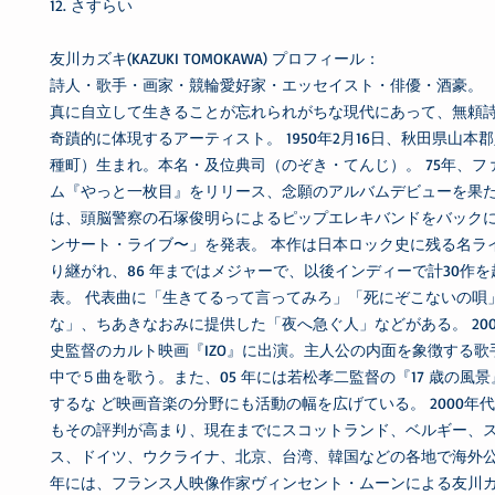
12. さすらい
友川カズキ(KAZUKI TOMOKAWA) プロフィール：
詩人・歌手・画家・競輪愛好家・エッセイスト・俳優・酒豪。
真に自立して生きることが忘れられがちな現代にあって、無頼
奇蹟的に体現するアーティスト。 1950年2月16日、秋田県山本
種町）生まれ。本名・及位典司（のぞき・てんじ）。 75年、フ
ム『やっと一枚目』をリリース、念願のアルバムデビューを果たす
は、頭脳警察の石塚俊明らによるピップエレキバンドをバック
ンサート・ライブ〜」を発表。 本作は日本ロック史に残る名ラ
り継がれ、86 年まではメジャーで、以後インディーで計30作
表。 代表曲に「生きてるって言ってみろ」「死にぞこないの唄
な」、ちあきなおみに提供した「夜へ急ぐ人」などがある。 20
史監督のカルト映画『IZO』に出演。主人公の内面を象徴する歌
中で５曲を歌う。また、05 年には若松孝二監督の『17 歳の風
するな ど映画音楽の分野にも活動の幅を広げている。 2000年
もその評判が高まり、現在までにスコットランド、ベルギー、
ス、ドイツ、ウクライナ、北京、台湾、韓国などの各地で海外公演
年には、フランス人映像作家ヴィンセント・ムーンによる友川