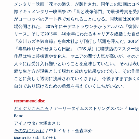
メンタリー映画「花々の過失」が製作され、同年この映画はコ
際ドキュメンタリー映画祭 の「音と映像部門」で最優秀賞を受
がヨーロッパのアート界で知られることになる。同映画は2010
場公開された。 2014年にモデストラウンチからアルバム『復讐
リース。そして2015年、40余年にわたるキャリアを総括した自
『友川カズキ独白録』を白水社より刊行し 話題を呼んだ。2016年
『毒島ゆり子のせきらら日記』（TBS 系）に喫茶店のマスター役
作品は特に芸術家や文化人、マニアの間で人気が高いが、その
人々には受け入れ難いということを意味していない。 それは表
癖な生き方が現象として現れた皮肉な結果なのであり、その作
ごとに美しく透明に洗練されていくさまは、 今後ますます多く
自分であり続けるための勇気を与えていくにちがいない。
recommend disc
どんぐりころころ
/ アーリータイムスストリングスバンド Early Time
Band
アイノウタ
/ 大塚まさじ
その気になれば
/ 中川イサト・金森幸介
Naturally
/ 中川イサト