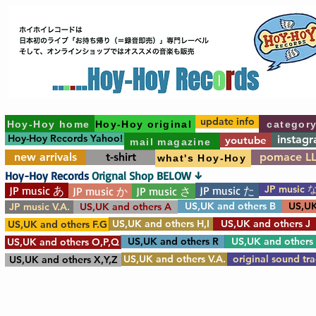
update info
Hoy-Hoy home
Hoy-Hoy original
categor
Hoy-Hoy Records Yahoo!
instag
youtube
mail magazine
new arrivals
t-shirt
pomace L
what's Hoy-Hoy
Hoy-Hoy Records
Orignal Shop BELOW ↓
JP music 
JP music あ
JP music た
JP music か
JP music さ
US,UK and others B
US,UK
JP music V.A.
US,UK and others A
US,UK and others H,I
US,UK and others J
US,UK and others F.G
US,UK and others R
US,UK and others
US,UK and others O,P,Q
US,UK and others V.A.
original sound tr
US,UK and others X,Y,Z