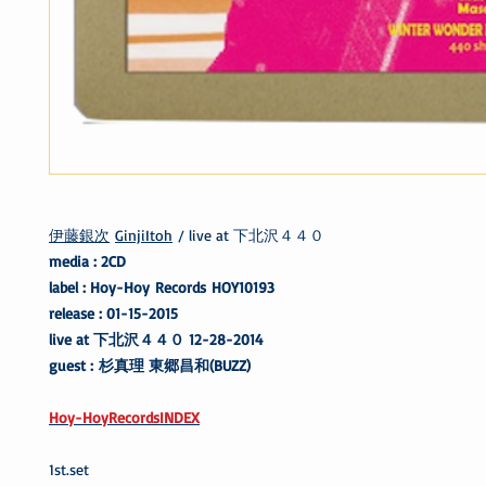
伊藤銀次
GinjiItoh
/ live at 下北沢４４０
media : 2CD
label : Hoy-Hoy Records HOY10193
release : 01-15-2015
live at 下北沢４４０ 12-28-2014
guest : 杉真理 東郷昌和(BUZZ)
Hoy-HoyRecordsINDEX
1st.set