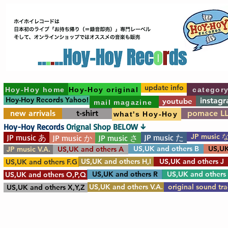
update info
Hoy-Hoy home
Hoy-Hoy original
categor
Hoy-Hoy Records Yahoo!
instag
youtube
mail magazine
new arrivals
t-shirt
pomace L
what's Hoy-Hoy
Hoy-Hoy Records
Orignal Shop BELOW ↓
JP music 
JP music あ
JP music た
JP music か
JP music さ
US,UK and others B
US,UK
JP music V.A.
US,UK and others A
US,UK and others H,I
US,UK and others J
US,UK and others F.G
US,UK and others R
US,UK and others
US,UK and others O,P,Q
US,UK and others V.A.
original sound tr
US,UK and others X,Y,Z