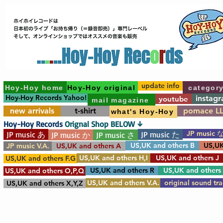
update info
Hoy-Hoy home
Hoy-Hoy original
categor
Hoy-Hoy Records Yahoo!
instag
youtube
mail magazine
new arrivals
t-shirt
pomace L
what's Hoy-Hoy
Hoy-Hoy Records
Orignal Shop BELOW ↓
JP music 
JP music あ
JP music た
JP music か
JP music さ
US,UK and others B
US,UK
JP music V.A.
US,UK and others A
US,UK and others H,I
US,UK and others J
US,UK and others F.G
US,UK and others R
US,UK and others
US,UK and others O,P,Q
US,UK and others V.A.
original sound tr
US,UK and others X,Y,Z