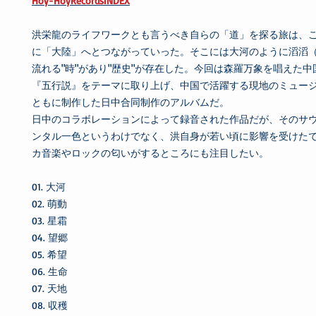
Hoy-HoyRecordsINDEX
洪栄龍のライフワークとも言うべき自らの「道」を探る旅は、
に「大陸」へとつながっていった。そこには大河のように滔滔
流れる"時"があり"歴史"が存在した。今回は森羅万象を唱えた
『五行説』をテーマに取り上げ、中国で活躍する現地のミュー
ともに制作した日中合同制作のアルバムだ。
日中のコラボレーションによって録音された作品だが、そのサ
ンタル一色というわけでなく、洪自身が若い頃に影響を受けた
カ音楽やロックの匂いがするところにも注目したい。
01. 大河
02. 萌動
03. 星霜
04. 望郷
05. 希望
06. 生命
07. 天地
08. 収穫