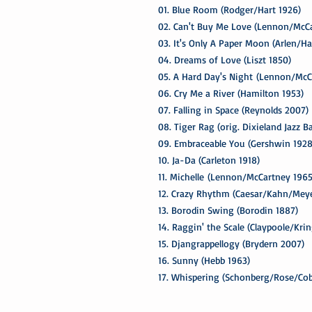
01. Blue Room (Rodger/Hart 1926)
02. Can't Buy Me Love (Lennon/McC
03. It's Only A Paper Moon (Arlen/H
04. Dreams of Love (Liszt 1850)
05. A Hard Day's Night (Lennon/McC
06. Cry Me a River (Hamilton 1953)
07. Falling in Space (Reynolds 2007)
08. Tiger Rag (orig. Dixieland Jazz B
09. Embraceable You (Gershwin 1928
10. Ja-Da (Carleton 1918)
11. Michelle (Lennon/McCartney 1965
12. Crazy Rhythm (Caesar/Kahn/Meye
13. Borodin Swing (Borodin 1887)
14. Raggin' the Scale (Claypoole/Krin
15. Djangrappellogy (Brydern 2007)
16. Sunny (Hebb 1963)
17. Whispering (Schonberg/Rose/Co