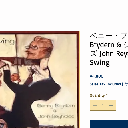
ベニー・ブレ
Brydern
ズ John Reyn
Swing
Price
¥4,800
Sales Tax Included
|
Quantity
*