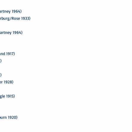
artney 1964)
arburg/Rose 1933)
artney 1964)
and 1917)
)
)
r 1928)
gle 1915)
burn 1920)