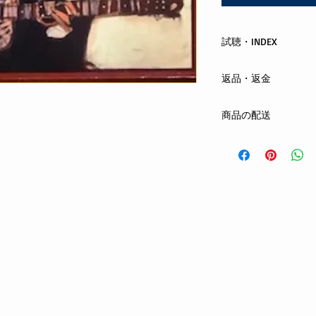
試聴・INDEX
返品・返金
Hoy-HoyRecordsINDE
まずはメールまたは
商品の配送
する商品の欠陥や不
合は、返品・交換を
クロネコヤマト ネコ
お客さまの都合によ
全国一律 300円
ご注文から1日〜4日
oshiete@hoyhoy-rec
お支払方法：先払い(
phone : 090-6026-50