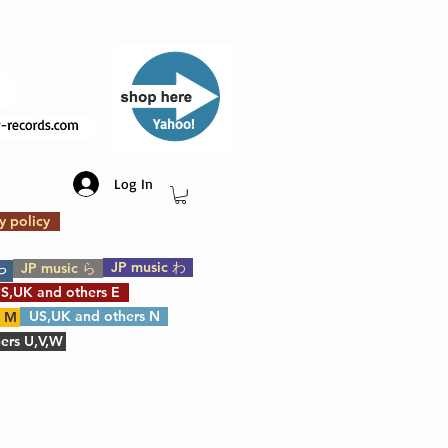
​Yahoo!
Log In
y policy
JP music わ
JP music ら
や
S,UK and others E
US,UK and others N
s M
ers U,V,W