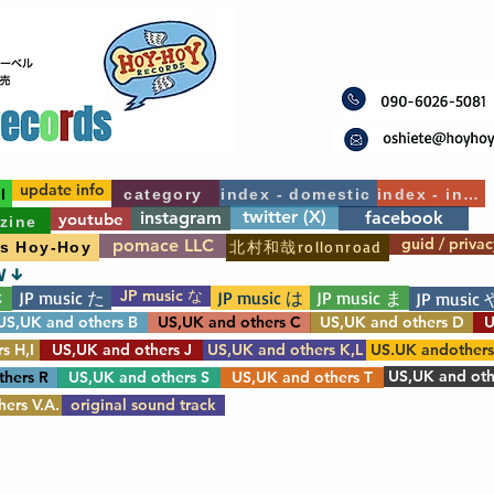
update info
l
category
index - domestic
index - int'l
twitter (X)
instagram
facebook
youtube
zine
guid / privac
pomace LLC
北村和哉rollonroad
's Hoy-Hoy
W ↓
JP music な
JP music た
JP music は
JP music ま
さ
JP music 
US,UK and others B
US,UK and others C
US,UK and others D
U
s H,I
US,UK and others J
US,UK and others K,L
US.UK andother
US,UK and oth
thers R
US,UK and others S
US,UK and others T
ers V.A.
original sound track