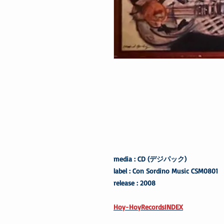
media : CD (デジパック)
label : Con Sordino Music CSM0801
release : 2008
Hoy-HoyRecordsINDEX