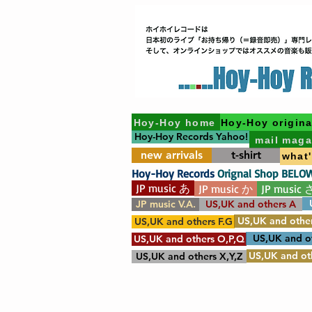
Hoy-Hoy home
Hoy-Hoy origina
Hoy-Hoy Records Yahoo!
mail maga
new arrivals
t-shirt
what
Hoy-Hoy Records
Orignal Shop BELO
JP music あ
JP music か
JP music 
JP music V.A.
US,UK and others A
US,UK and other
US,UK and others F.G
US,UK and o
US,UK and others O,P,Q
US,UK and oth
US,UK and others X,Y,Z