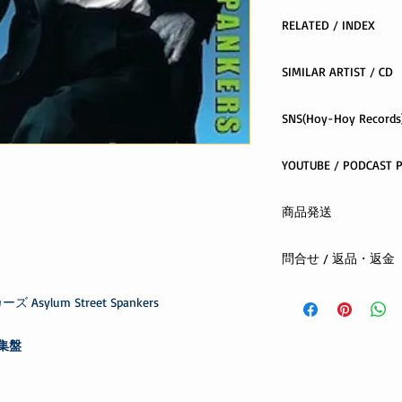
RELATED / INDEX
Neil Young -
Life_on
SIMILAR ARTIST / CD
Hoy-HoyRecordsINDE
SNS(Hoy-Hoy Records)
YOU
facebook
X(twitter)
related
youtube
商品発送
instagram
クロネコヤマト ネコ
問合せ / 返品・返金
全国一律 300円
ご注文から1日〜4日
まずはメールまたは
お支払方法：先払い(
lum Street Spankers
する商品の欠陥や不
合は、返品・交換を
編集盤
お客さまの都合によ
oshiete@hoyhoy-rec