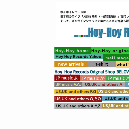
Hoy-Hoy home
Hoy-Hoy origina
Hoy-Hoy Records Yahoo!
mail maga
new arrivals
t-shirt
what
Hoy-Hoy Records
Orignal Shop BELO
JP music あ
JP music か
JP music 
JP music V.A.
US,UK and others A
US,UK and other
US,UK and others F.G
US,UK and o
US,UK and others O,P,Q
US,UK and oth
US,UK and others X,Y,Z