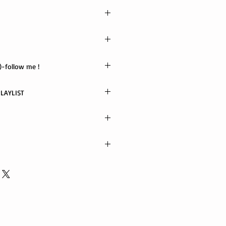
_the_Road
X
-follow me !
TUBE / PODCAST PLAYLIST
ポス便
以内に発送
電話でご連絡ください。 当社に起因
代金引替不可)
良、また誤った商品が配送された場
いたします。
る返品・交換は行っておりません。
ords.com