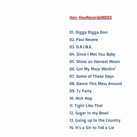
Hoy-HoyRecordsINDEX
01. Digga Digga Doo
02. Paul Revere
03. D.R.I.N.K.
04. Since I Met You Baby
05. Shine on Harvest Moon
06. Got My Mojo Workin'
07. Some of These Days
08. Dance This Mess Around
09. Tv Party
10. Hick Hop
11. Tight Like That
12. Sugar in my Bowl
13. Going up to the Country
14. It's a Sin to Tell a Lie