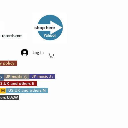
​Yahoo!
Log In
y policy
JP music わ
JP music ら
や
S,UK and others E
US,UK and others N
s M
ers U,V,W