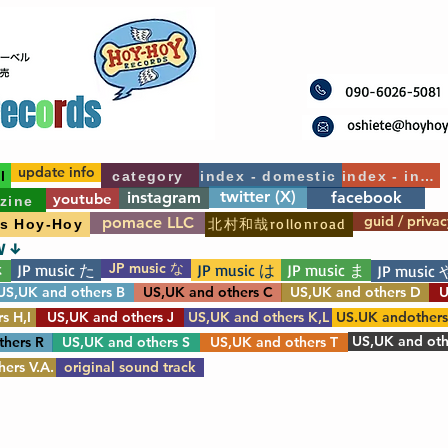
update info
l
category
index - domestic
index - int'l
twitter (X)
instagram
facebook
youtube
zine
guid / privac
pomace LLC
北村和哉rollonroad
's Hoy-Hoy
W ↓
JP music な
JP music た
JP music は
JP music ま
さ
JP music 
US,UK and others B
US,UK and others C
US,UK and others D
U
s H,I
US,UK and others J
US,UK and others K,L
US.UK andother
US,UK and oth
thers R
US,UK and others S
US,UK and others T
ers V.A.
original sound track