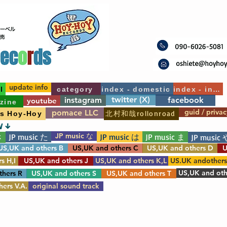
update info
l
category
index - domestic
index - int'l
twitter (X)
instagram
facebook
youtube
zine
guid / privac
pomace LLC
北村和哉rollonroad
's Hoy-Hoy
W ↓
JP music な
JP music た
JP music は
JP music ま
さ
JP music 
US,UK and others B
US,UK and others C
US,UK and others D
U
s H,I
US,UK and others J
US,UK and others K,L
US.UK andother
US,UK and oth
thers R
US,UK and others S
US,UK and others T
ers V.A.
original sound track