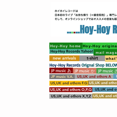
Hoy-Hoy home
Hoy-Hoy origina
Hoy-Hoy Records Yahoo!
mail maga
new arrivals
t-shirt
what
Hoy-Hoy Records
Orignal Shop BELO
JP music あ
JP music か
JP music 
JP music V.A.
US,UK and others A
US,UK and other
US,UK and others F.G
US,UK and o
US,UK and others O,P,Q
US,UK and oth
US,UK and others X,Y,Z