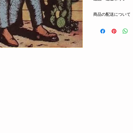
まずはメールまたは
商品の配送について
する商品の欠陥や不
合は、返品・交換を
クロネコヤマト
ネコ
お客さまの都合によ
全国一律 350円
ご注文から1日〜4日
oshiete@hoyhoy-rec
お支払方法：先払い(
phone : 090-6026-50