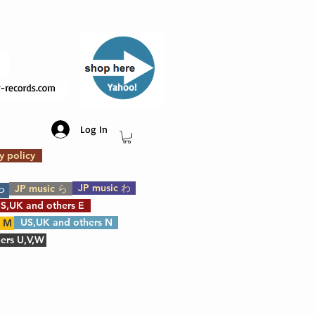
​Yahoo!
Log In
y policy
JP music わ
JP music ら
や
S,UK and others E
US,UK and others N
s M
ers U,V,W