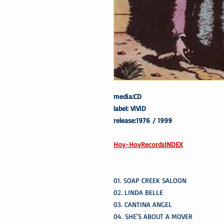
media:CD
label: ViViD
release:1976 / 1999
Hoy-HoyRecordsINDEX
01. SOAP CREEK SALOON
02. LINDA BELLE
03. CANTINA ANGEL
04. SHE'S ABOUT A MOVER