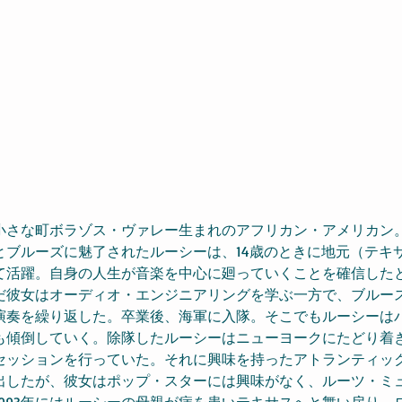
小さな町ボラゾス・ヴァレー生まれのアフリカン・アメリカン
とブルーズに魅了されたルーシーは、14歳のときに地元（テキ
て活躍。自身の人生が音楽を中心に廻っていくことを確信した
だ彼女はオーディオ・エンジニアリングを学ぶ一方で、ブルー
演奏を繰り返した。卒業後、海軍に入隊。そこでもルーシーは
も傾倒していく。除隊したルーシーはニューヨークにたどり着
セッションを行っていた。それに興味を持ったアトランティッ
出したが、彼女はポップ・スターには興味がなく、ルーツ・ミ
993年にはルーシーの母親が病を患いテキサスへと舞い戻り、