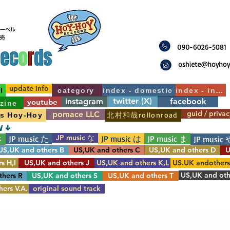
update info
l
category
index - domestic
index - int'l
twitter (X)
instagram
facebook
youtube
zine
guid / privac
pomace LLC
北村和哉rollonroad
's Hoy-Hoy
W ↓
JP music な
JP music た
JP music は
JP music ま
さ
JP music 
US,UK and others B
US,UK and others C
US,UK and others D
U
s H,I
US,UK and others J
US,UK and others K,L
US.UK andother
US,UK and oth
thers R
US,UK and others S
US,UK and others T
ers V.A.
original sound track