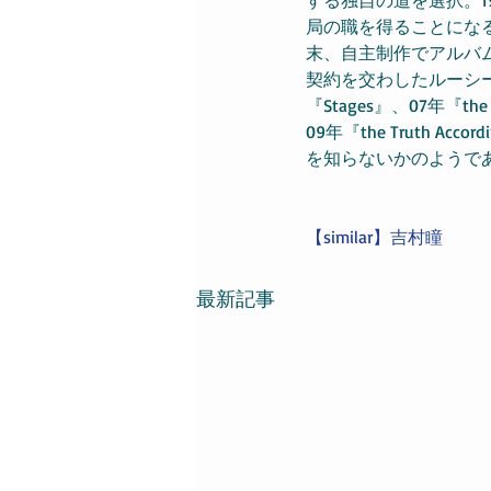
局の職を得ることになる
末、自主制作でアルバム『
契約を交わしたルーシーは9
『Stages』、07年『the Ph
09年『the Truth A
を知らないかのようで
【similar】
吉村瞳
最新記事