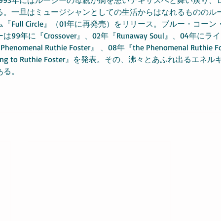
。一旦はミュージシャンとしての生活からはなれるもののルーシ
Full Circle』（01年に再発売）をリリース。ブルー・コー
9年に『Crossover』、02年『Runaway Soul』、04年に
enomenal Ruthie Foster』 、08年『the Phenomenal Ruthie F
ccording to Ruthie Foster』を発表。その、沸々とあふれ出る
ある。