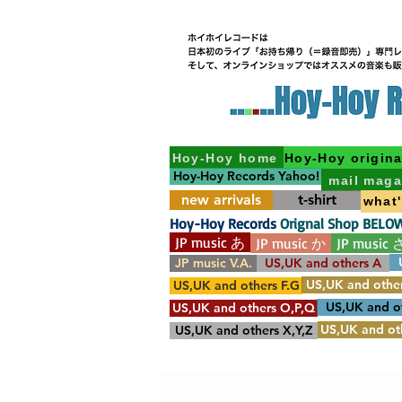
Hoy-Hoy home
Hoy-Hoy origina
Hoy-Hoy Records Yahoo!
mail maga
new arrivals
t-shirt
what
Hoy-Hoy Records
Orignal Shop BELO
JP music あ
JP music か
JP music 
JP music V.A.
US,UK and others A
US,UK and other
US,UK and others F.G
US,UK and o
US,UK and others O,P,Q
US,UK and oth
US,UK and others X,Y,Z