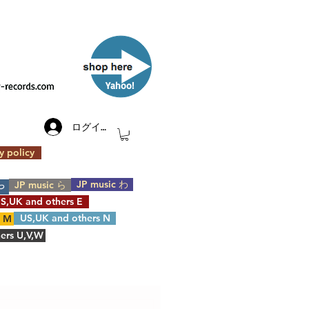
​Yahoo!
ログイン
y policy
JP music わ
JP music ら
や
S,UK and others E
US,UK and others N
s M
ers U,V,W