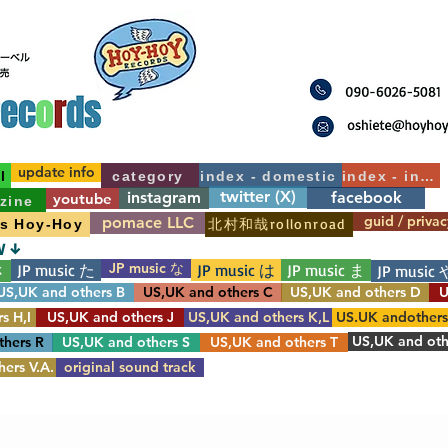
update info
l
category
index - domestic
index - int'l
twitter (X)
instagram
facebook
youtube
zine
guid / privac
pomace LLC
北村和哉rollonroad
's Hoy-Hoy
W ↓
JP music な
JP music た
JP music は
JP music ま
さ
JP music 
US,UK and others B
US,UK and others C
US,UK and others D
U
s H,I
US,UK and others J
US,UK and others K,L
US.UK andother
US,UK and oth
thers R
US,UK and others S
US,UK and others T
ers V.A.
original sound track