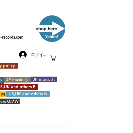
​Yahoo!
ログイン
y policy
JP music わ
JP music ら
や
S,UK and others E
US,UK and others N
s M
ers U,V,W