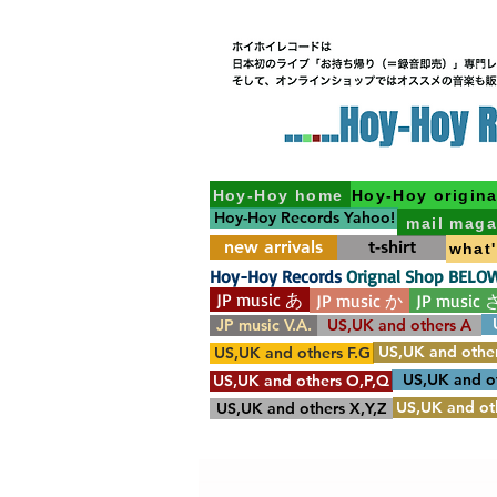
Hoy-Hoy home
Hoy-Hoy origina
Hoy-Hoy Records Yahoo!
mail maga
new arrivals
t-shirt
what
Hoy-Hoy Records
Orignal Shop BELO
JP music あ
JP music か
JP music 
JP music V.A.
US,UK and others A
US,UK and other
US,UK and others F.G
US,UK and o
US,UK and others O,P,Q
US,UK and oth
US,UK and others X,Y,Z