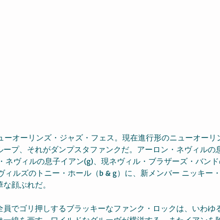
のニューオーリンズ・ジャズ・フェス。現在進行形のニューオーリ
ループ、それがダンプスタファンクだ。アーロン・ネヴィルの
ート・ネヴィルの息子イアン(g)、現ネヴィル・ブラザーズ・バン
ヴィルズのトニー・ホール（b & g）に、新メンバー ニッキー・グ
華な顔ぶれだ。
全員でゴリ押しするブラッキーなファンク・ロックは、いわゆ
は一線を画す、ワイルドなグルーヴが横溢する。またイアンを